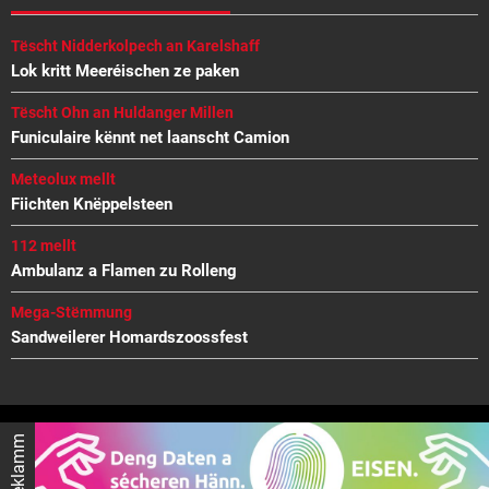
Tëscht Nidderkolpech an Karelshaff
Lok kritt Meeréischen ze paken
Tëscht Ohn an Huldanger Millen
Funiculaire kënnt net laanscht Camion
Meteolux mellt
Fiichten Knëppelsteen
112 mellt
Ambulanz a Flamen zu Rolleng
Mega-Stëmmung
Sandweilerer Homardszoossfest
Reklamm