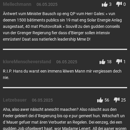
Mellechmann
3
0
06.05.2025
Äntwert vum Minister Bausch op eng QP vum Herr Gales: » vun
deenen 1500 bâtiments publics sin 19 mat eng Solar Energie Anlag
ausgestaat, 40 mat Photovoltaik » Souvill zu den gudden conseils
vun der Grenger Regierung fier dass d’Bierger sollen intensiv
emrüsten! Daat ass natierlech leadership Mme D!
kloreMenscheverstand
18
1
06.05.2025
R.I.P. Hans du warst een immens léiwen Mann mir vergiessen dech
nie.
Letzebauer
56
25
06.05.2025
Aha, also awer näischt anescht maachen? Also näischt aus den
Feeler geleiert dei d´Regierung bis op e pur gemeet hun. Witschaft un
d´Mauer gefuer mat ären Verbueter an Regelen. Dei eenzeg, dei een
gudden Job ofgeliwert haat, wor Madame Lenert. All dei aaner woren