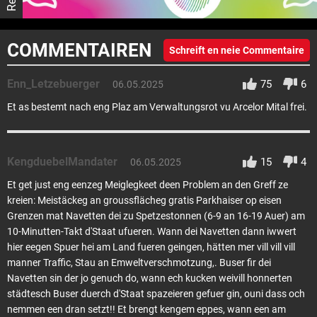
COMMENTAIREN
Schreift en neie Commentaire
Enn_Letzebuerger
75
6
06.05.2025
Et as bestemt nach eng Plaz am Verwaltungsrot vu Arcelor Mital frei.
KengduebelMandater
15
4
06.05.2025
Et get just eng eenzeg Meiglegkeet deen Problem an den Greff ze
kreien: Meistäckeg an groussflächeg gratis Parkhaiser op eisen
Grenzen mat Navetten dei zu Spetzestonnen (6-9 an 16-19 Auer) am
10-Minutten-Takt d'Staat ufueren. Wann dei Navetten dann iwwert
hier eegen Spuer hei am Land fueren geingen, hätten mer vill vill vill
manner Traffic, Stau an Emweltverschmotzung,. Buser fir dei
Navetten sin der jo genuch do, wann ech kucken weivill honnerten
städtesch Buser duerch d'Staat spazeieren gefuer gin, ouni dass och
nemmen een dran setzt!! Et brengt kengem eppes, wann een am