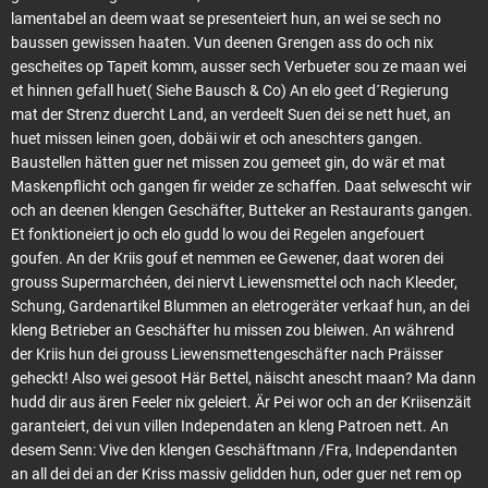
lamentabel an deem waat se presenteiert hun, an wei se sech no
baussen gewissen haaten. Vun deenen Grengen ass do och nix
gescheites op Tapeit komm, ausser sech Verbueter sou ze maan wei
et hinnen gefall huet( Siehe Bausch & Co) An elo geet d´Regierung
mat der Strenz duercht Land, an verdeelt Suen dei se nett huet, an
huet missen leinen goen, dobäi wir et och aneschters gangen.
Baustellen hätten guer net missen zou gemeet gin, do wär et mat
Maskenpflicht och gangen fir weider ze schaffen. Daat selwescht wir
och an deenen klengen Geschäfter, Butteker an Restaurants gangen.
Et fonktioneiert jo och elo gudd lo wou dei Regelen angefouert
goufen. An der Kriis gouf et nemmen ee Gewener, daat woren dei
grouss Supermarchéen, dei niervt Liewensmettel och nach Kleeder,
Schung, Gardenartikel Blummen an eletrogeräter verkaaf hun, an dei
kleng Betrieber an Geschäfter hu missen zou bleiwen. An während
der Kriis hun dei grouss Liewensmettengeschäfter nach Präisser
geheckt! Also wei gesoot Här Bettel, näischt anescht maan? Ma dann
hudd dir aus ären Feeler nix geleiert. Är Pei wor och an der Kriisenzäit
garanteiert, dei vun villen Independaten an kleng Patroen nett. An
desem Senn: Vive den klengen Geschäftmann /Fra, Independanten
an all dei dei an der Kriss massiv gelidden hun, oder guer net rem op