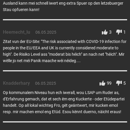
Ausland kann mei schnell iwert eng extra Spuer op den letzebuerger
Stau opfueren kann!
Heemecht_lu
3
1
06.05.2025
Zitat vun der EU-Site: "The risk associated with COVID-19 infection for
people in the EU/EEA and UK is currently considered moderate to
high". De Risiko Level ass "moderat bis héich" an nach net "héich". Mir
wëlle jo net méi Panik maache wéi néideg....
Knadderhary
99
5
06.05.2025
Op kommunalem Niveau hun ech iwerall, wou LSAP um Ruder as,
d'Erfahrung gemach, dat et sech ëm eng Kuckerte - oder Etüdepartei
handelt. Op all lokal wichteg Fro, gët geäntwert, mir kucken emol
resp. mir machen emol eng Etüd. Esou kënnt duerno, näicht eraus!