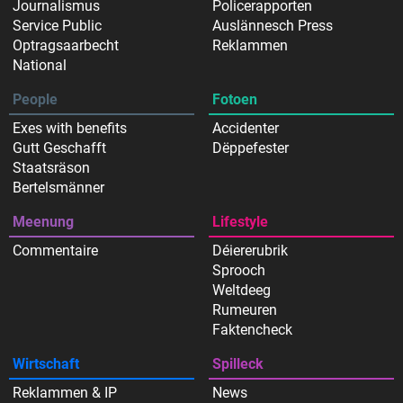
Journalismus
Policerapporten
Service Public
Auslännesch Press
Optragsaarbecht
Reklammen
National
People
Fotoen
Exes with benefits
Accidenter
Gutt Geschafft
Dëppefester
Staatsräson
Bertelsmänner
Meenung
Lifestyle
Commentaire
Déiererubrik
Sprooch
Weltdeeg
Rumeuren
Faktencheck
Wirtschaft
Spilleck
Reklammen & IP
News