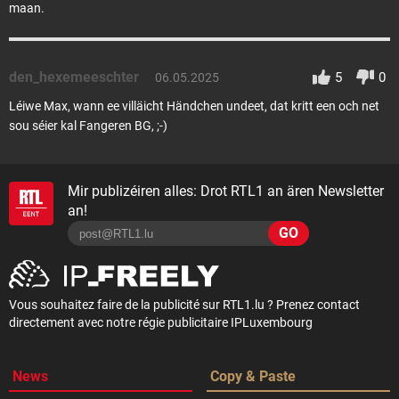
maan.
den_hexemeeschter
5
0
06.05.2025
Léiwe Max, wann ee villäicht Händchen undeet, dat kritt een och net
sou séier kal Fangeren BG, ;-)
Mir publizéiren alles: Drot RTL1 an ären Newsletter
an!
GO
Vous souhaitez faire de la publicité sur RTL1.lu ? Prenez contact
directement avec notre régie publicitaire IPLuxembourg
News
Copy & Paste