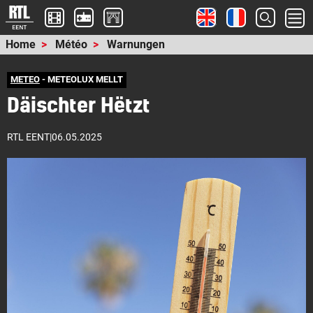
Home
Météo
Warnungen
METEO
- METEOLUX MELLT
Däischter Hëtzt
RTL EENT
|
06.05.2025