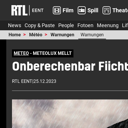
Film
Spill
Theat
News
Copy & Paste
People
Fotoen
Meenung
Li
Home
Météo
Warnungen
Warnungen
METEO
- METEOLUX MELLT
Onberechenbar Fiich
RTL EENT
|
25.12.2023