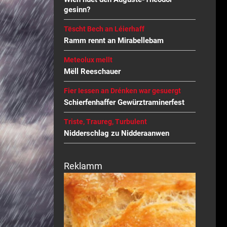
gesinn?
Tëscht Bech an Léierhaff
Ramm rennt an Mirabellebam
Meteolux mellt
Mëll Reeschauer
Fier Iessen an Drénken war gesuergt
Schierfenhaffer Gewürztraminerfest
Triste, Traureg, Turbulent
Nidderschlag zu Nidderaanwen
Reklamm