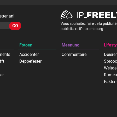
tter an!
Vous souhaitez faire de la publicit
GO
publicitaire IPLuxembourg
Fotoen
Meenung
Lifesty
nefits
Accidenter
Commentaire
Déierer
fft
Dëppefester
Sproo
Weltde
er
Rumeu
Fakten