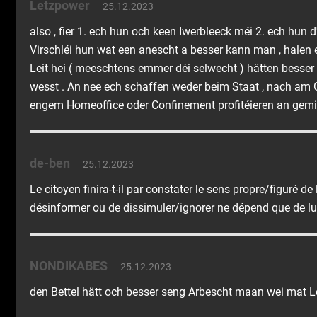
Letzpower
25.12.2023
also , fier 1. ech hun och keen Iwerbleeck méi 2. ech hun
Virschléi hun wat een anescht a besser kann man , halen
Leit hei ( meeschtens emmer déi selwecht ) hätten besser 
wesst . An nee ech schaffen weder beim Staat , nach a
engem Homeoffice oder Confinement profitéieren an ge
de-ben
25.12.2023
Le citoyen finira-t-il par constater le sens propre/figuré de
désinformer ou de dissimuler/ignorer ne dépend que de lui/d
NONDIKABES
25.12.2023
den Bettel hätt och besser seng Arbescht maan wei mat Le