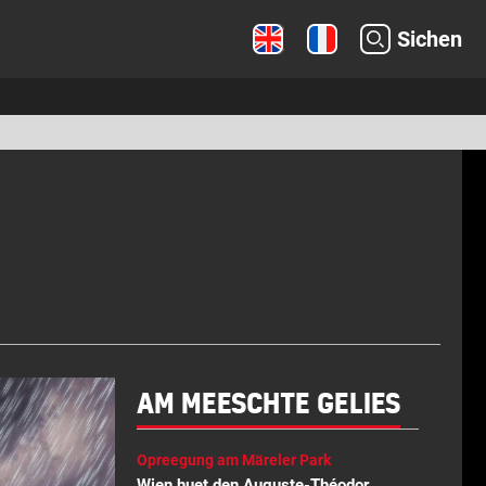
Sichen
AM MEESCHTE GELIES
Opreegung am Märeler Park
Wien huet den Auguste-Théodor