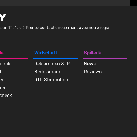
é sur RTL1.lu ? Prenez contact directement avec notre régie
le
Wirtschaft
Spilleck
ubrik
Reklammen & IP
News
ch
Bertelsmann
Reviews
eg
RTL-Stammbam
ren
check