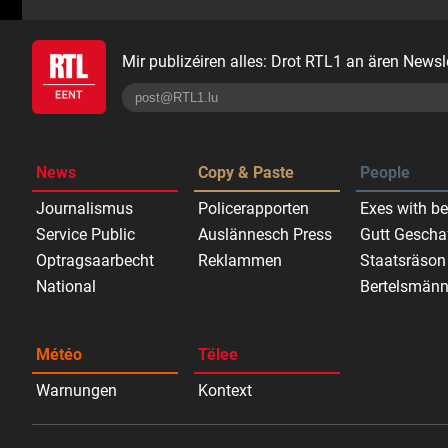
Mir publizéiren alles: Drot RTL1 an ären Newsle
News
Copy & Paste
People
Journalismus
Policerapporten
Exes with be
Service Public
Auslännesch Press
Gutt Gescha
Optragsaarbecht
Reklammen
Staatsräson
National
Bertelsmänn
Météo
Tëlee
Warnungen
Kontext