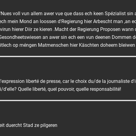
 d'Nues voll vun allem awer vue que dass ech keen Spézialist sin
 ech mein Mond an loossen d'Regierung hier Arbescht man ,an e
virun hierer Diir ze kieren .Macht der Regierung Proposen wann d
m Gesondheetswiesen an awer sin ech een vun deenen Dommen dé
miitlech op méngen Matmenschen hier Käschten doheem bleiwen
 l'expression liberté de presse, car le choix du/de la journaliste d'
'elle? Quelle liberté, quel pouvoir, quelle responsabilité!
it duercht Stad ze pilgeren