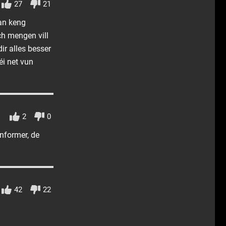
27
21
 an keng
ch mengen vill
ir alles besser
i net vun
2
0
informer, de
42
22