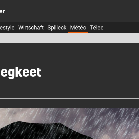
er
festyle
Wirtschaft
Spilleck
Météo
Tëlee
tegkeet