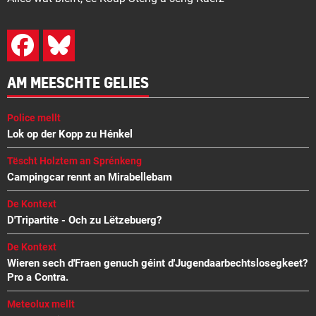
AM MEESCHTE GELIES
Police mellt
Lok op der Kopp zu Hénkel
Tëscht Holztem an Sprénkeng
Campingcar rennt an Mirabellebam
De Kontext
D'Tripartite - Och zu Lëtzebuerg?
De Kontext
Wieren sech d'Fraen genuch géint d'Jugendaarbechtslosegkeet?
Pro a Contra.
Meteolux mellt