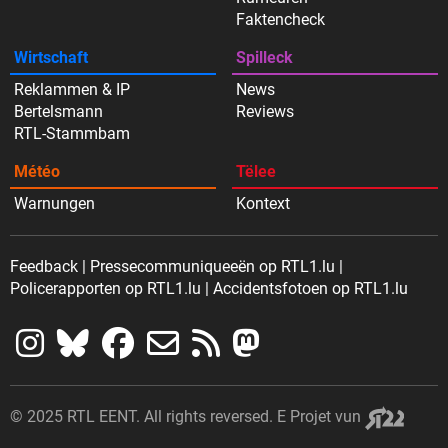
Faktencheck
Wirtschaft
Spilleck
Reklammen & IP
News
Bertelsmann
Reviews
RTL-Stammbam
Météo
Tëlee
Warnungen
Kontext
Feedback
Pressecommuniqueeën op RTL1.lu
Policerapporten op RTL1.lu
Accidentsfotoen op RTL1.lu
© 2025 RTL EENT. All rights reversed.
E Projet vun