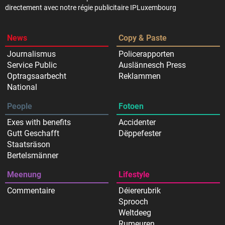
directement avec notre régie publicitaire IPLuxembourg
News
Copy & Paste
Journalismus
Policerapporten
Service Public
Auslännesch Press
Optragsaarbecht
Reklammen
National
People
Fotoen
Exes with benefits
Accidenter
Gutt Geschafft
Dëppefester
Staatsräson
Bertelsmänner
Meenung
Lifestyle
Commentaire
Déiererubrik
Sprooch
Weltdeeg
Rumeuren