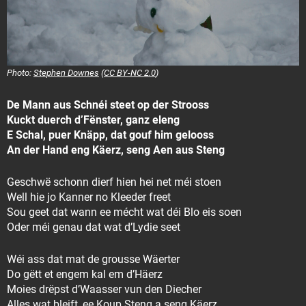
Photo:
Stephen Downes
(
CC BY-NC 2.0
)
De Mann aus Schnéi steet op der Strooss
Kuckt duerch d’Fënster, ganz eleng
E Schal, puer Knäpp, dat gouf him gelooss
An der Hand eng Käerz, seng Aen aus Steng
Geschwë schonn dierf hien hei net méi stoen
Well hie jo Kanner no Kleeder freet
Sou geet dat wann ee mécht wat déi Blo eis soen
Oder méi genau dat wat d’Lydie seet
Wéi ass dat mat de grousse Wäerter
Do gëtt et engem kal em d’Häerz
Moies drëpst d’Waasser vun den Diecher
Alles wat bleift, ee Koup Steng a seng Käerz