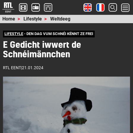
Home
Lifestyle
Weltdeeg
LIFESTYLE
- DEN DAG VUM SCHNÉI KËNNT ZE FREI
E Gedicht iwwert de
Schnéimännchen
RTL EENT
|
21.01.2024