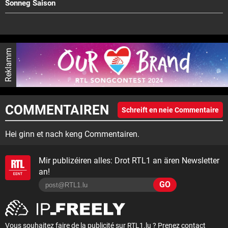
Sonneg Saison
Reklamm
COMMENTAIREN
Schreift en neie Commentaire
Hei ginn et nach keng Commentairen.
Mir publizéiren alles: Drot RTL1 an ären Newsletter
an!
GO
Vous souhaitez faire de la publicité sur RTL1.lu ? Prenez contact