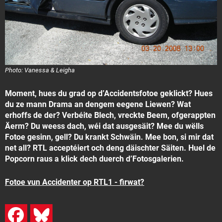
Photo: Vanessa & Leigha
Moment, hues du grad op d’Accidentsfotoe geklickt? Hues
du ze mann Drama an dengem eegene Liewen? Wat
erhoffs de der? Verbéite Blech, vreckte Beem, ofgerappten
Äerm? Du weess dach, wéi dat ausgesäit? Mee du wëlls
Fotoe gesinn, gell? Du krankt Schwäin. Mee bon, si mir dat
net all? RTL acceptéiert och deng däischter Säiten. Huel de
Popcorn raus a klick dech duerch d’Fotosgalerien.
Fotoe vun Accidenter op RTL1 - firwat?