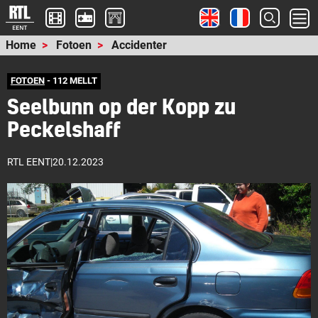
Home
Fotoen
Accidenter
FOTOEN
- 112 MELLT
Seelbunn op der Kopp zu
Peckelshaff
RTL EENT
|
20.12.2023