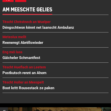
AM MEESCHTE GELIES
Tëscht Chrëstnech an Wuelper
Déngschtwon kënnt net laanscht Ambulanz
Meteolux mellt
Reeneregt Abrëllswieder
Eng méi lass
Gäicheler Schmantfest
Tëscht Hueflach an Leetem
Postkutsch rennt an Ahorn
Tëscht Holler an Meespelt
Boot kritt Rousestack ze paken