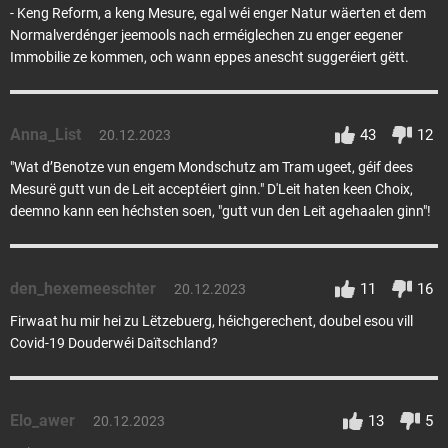
- Keng Reform, a keng Mesure, egal wéi enger Natur wäerten et dem
Normalverdénger jeemools nach erméiglechen zu enger eegener
Immobilie ze kommen, och wann eppes anescht suggeréiert gëtt.
Anna_List
43
12
20.12.2023
"Wat d’Benotze vun engem Mondschutz am Tram ugeet, géif dees
Mesurë gutt vun de Leit acceptéiert ginn." D'Leit haten keen Choix,
deemno kann een héchsten soen, "gutt vun den Leit agehaalen ginn"!
den_hexemeeschter
11
16
20.12.2023
Firwaat hu mir hei zu Lëtzebuerg, héichgerechent, doubel esou vill
Covid-19 Douderwéi Daïtschland?
Elo_awer
13
5
20.12.2023