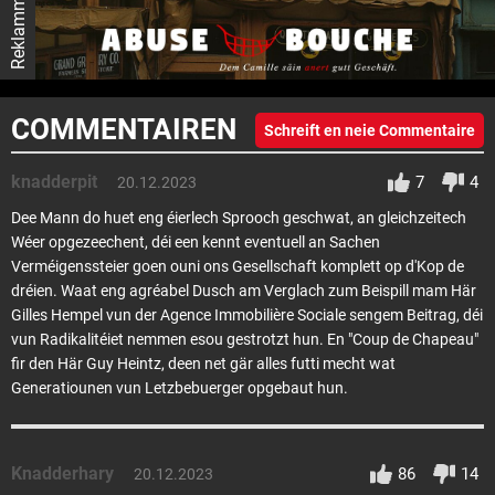
Reklamm
COMMENTAIREN
Schreift en neie Commentaire
knadderpit
7
4
20.12.2023
Dee Mann do huet eng éierlech Sprooch geschwat, an gleichzeitech
Wéer opgezeechent, déi een kennt eventuell an Sachen
Verméigenssteier goen ouni ons Gesellschaft komplett op d'Kop de
dréien. Waat eng agréabel Dusch am Verglach zum Beispill mam Här
Gilles Hempel vun der Agence Immobilière Sociale sengem Beitrag, déi
vun Radikalitéiet nemmen esou gestrotzt hun. En "Coup de Chapeau"
fir den Här Guy Heintz, deen net gär alles futti mecht wat
Generatiounen vun Letzbebuerger opgebaut hun.
Knadderhary
86
14
20.12.2023