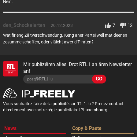
Nein.
den_Schockeierten
7
12
20.12.2023
Wat fir eng Zäitverschwendung. Keng aner Partei well mat deenen
zesumme schaffen, oder vläicht awer d’Piraten?
Mir publizéiren alles: Drot RTL1 an ären Newsletter
an!
GO
Vous souhaitez faire de la publicité sur RTL1.lu ? Prenez contact
directement avec notre régie publicitaire IPLuxembourg
News
Copy & Paste