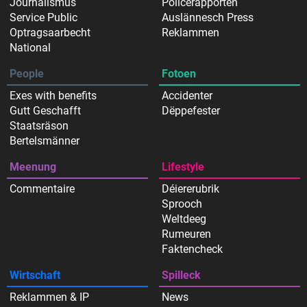
Journalismus
Policerapporten
Service Public
Auslännesch Press
Optragsaarbecht
Reklammen
National
People
Fotoen
Exes with benefits
Accidenter
Gutt Geschafft
Dëppefester
Staatsräson
Bertelsmänner
Meenung
Lifestyle
Commentaire
Déiererubrik
Sprooch
Weltdeeg
Rumeuren
Faktencheck
Wirtschaft
Spilleck
Reklammen & IP
News