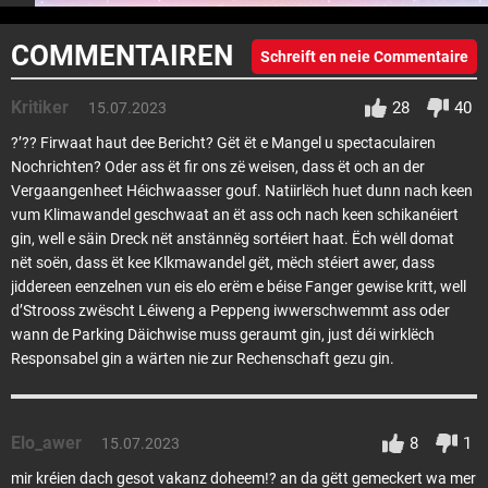
COMMENTAIREN
Schreift en neie Commentaire
Kritiker
28
40
15.07.2023
?’?? Firwaat haut dee Bericht? Gët ët e Mangel u spectaculairen
Nochrichten? Oder ass ët fir ons zë weisen, dass ët och an der
Vergaangenheet Héichwaasser gouf. Natiirlëch huet dunn nach keen
vum Klimawandel geschwaat an ët ass och nach keen schikanéiert
gin, well e säin Dreck nët anstännëg sortéiert haat. Ëch wėll domat
nët soën, dass ët kee Klkmawandel gët, mëch stéiert awer, dass
jiddereen eenzelnen vun eis elo erëm e béise Fanger gewise kritt, well
d’Strooss zwëscht Léiweng a Peppeng iwwerschwemmt ass oder
wann de Parking Däichwise muss geraumt gin, just déi wirklëch
Responsabel gin a wärten nie zur Rechenschaft gezu gin.
Elo_awer
8
1
15.07.2023
mir kréien dach gesot vakanz doheem!? an da gëtt gemeckert wa mer