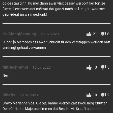
op de stau ginn. hu mer dann awer vläit besser wéi politiker fort ze
fueren? ech wees net méi wat dat ganzt nach soll. et gëtt waasser
gepriedegt an wäin gedronk!
HeiMengMeenung
21
6
15.07.2023
Super 👍 Mercedes ass awer Schuedt fir den Verstappen well den hätt
verdengt gehaat ze wannen
fillt-iech-emol
13
5
15.07.2023
Nein.
Iddefix
10
2
15.07.2023
Bravo Marianne Vos. Oje oje, banne kuerzer Zäit zwou uerg Chutten.
Dem Christine Majerus nëmmen dat Bescht, vill Kraaft a bonne