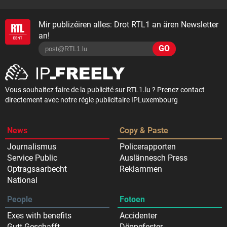
Mir publizéiren alles: Drot RTL1 an ären Newsletter
an!
GO
Vous souhaitez faire de la publicité sur RTL1.lu ? Prenez contact
directement avec notre régie publicitaire IPLuxembourg
News
Copy & Paste
Journalismus
Policerapporten
Service Public
Auslännesch Press
Optragsaarbecht
Reklammen
National
People
Fotoen
Exes with benefits
Accidenter
Gutt Geschafft
Dëppefester