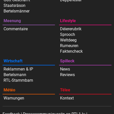
Staatsräson
Bertelsmänner
Meenung
Lifestyle
Commentaire
Déiererubrik
Sprooch
Weltdeeg
Rumeuren
Faktencheck
Wirtschaft
Spilleck
Reklammen & IP
News
Bertelsmann
Reviews
RTL-Stammbam
Météo
Tëlee
Warnungen
Kontext