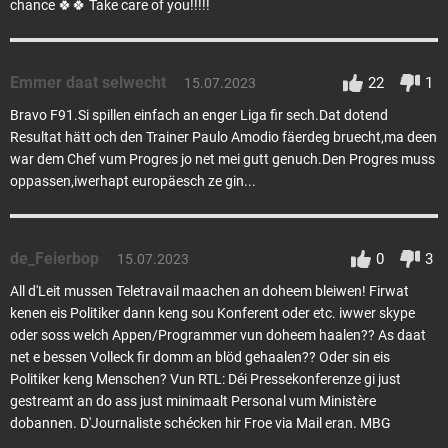
chance 🍀🍀 Take care of you!!!!!
Emmer daat selwecht
22
1
15.07.2023
Bravo F91.Si spillen einfach an enger Liga fir sech.Dat dotend
Resultat hätt och den Trainer Paulo Amodio fäerdeg bruecht,ma deen
war dem Chef vum Progres jo net mei gutt genuch.Den Progres muss
oppassen,iwerhapt europäesch ze gin...
de_Feierbop
0
3
15.07.2023
All d'Leit mussen Teletravail maachen an doheem bleiwen! Firwat
kenen eis Politiker dann keng sou Konferent oder etc. iwwer skype
oder soss welch Appen/Programmer vun doheem haalen?? As daat
net e bessen Volleck fir domm an blöd gehaalen?? Oder sin eis
Politiker keng Menschen? Vun RTL: Déi Pressekonferenze gi just
gestreamt an do ass just minimaalt Personal vum Ministère
dobannen. D'Journaliste schécken hir Froe via Mail eran. MBG