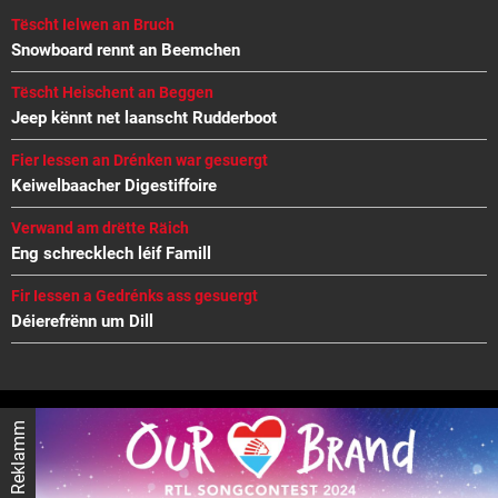
Tëscht Ielwen an Bruch
Snowboard rennt an Beemchen
Tëscht Heischent an Beggen
Jeep kënnt net laanscht Rudderboot
Fier Iessen an Drénken war gesuergt
Keiwelbaacher Digestiffoire
Verwand am drëtte Räich
Eng schrecklech léif Famill
Fir Iessen a Gedrénks ass gesuergt
Déierefrënn um Dill
Reklamm