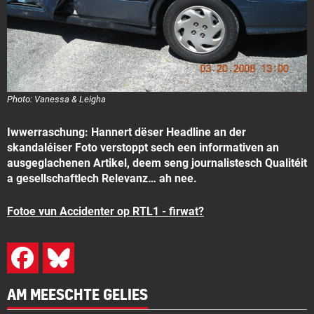
Photo: Vanessa & Leigha
Iwwerraschung: Hannert dëser Headline an der
skandaléiser Foto verstoppt sech een informativen an
ausgeglachenen Artikel, deem seng journalistesch Qualitéit
a gesellschaftlech Relevanz… ah nee.
Fotoe vun Accidenter op RTL1 - firwat?
AM MEESCHTE GELIES