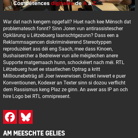
War dat nach kengem opgefall? Huet nach kee Mënsch dat
problematesch fonnt? Sinn Joren vun antirassistescher
Opklärung u Lëtzebuerg laanschtgezunn? Dass een a
Reklammsagencen diskriminéierend Stereotyppen
reproduzéiert ass déi eng Saach, mee dass Kinoen,
Bushaisercher a Bedreiwer vun alle méiglechen anere
Supporte matgemaach hunn, schockéiert nach méi. RTL
Lëtzebuerg huet ee staatlechen Optrag a kritt
Milliounebeträg all Joer iwwerwisen. Direkt iwwert e puer
Konventiounen, Kodexer an Texter sinn si dozou verflicht
dem Rassismus keng Plaz ze ginn. An awer ass IP an och
hire Logo bei RTL omnipresent.
AM MEESCHTE GELIES