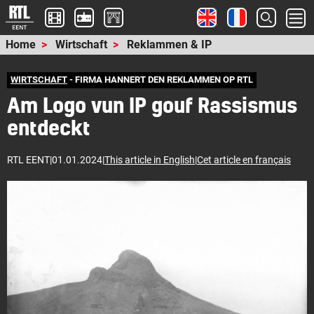
Home
Wirtschaft
Reklammen & IP
WIRTSCHAFT
- FIRMA HANNERT DEN REKLAMMEN OP RTL
Am Logo vun IP gouf Rassismus
entdeckt
RTL EENT
|
01.01.2024
|
This article in English
|
Cet article en français