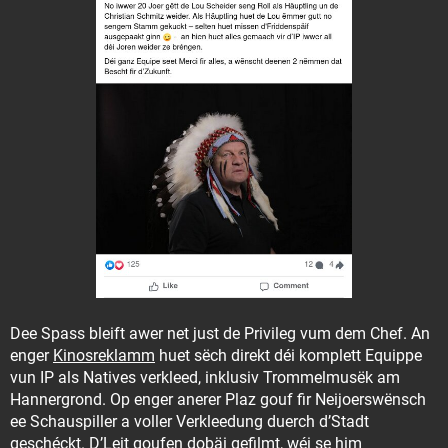
Dee Spass bleift awer net just de Privileg vum dem Chef. An
enger
Kinosreklamm
huet sëch direkt déi komplett Equippe
vun IP als Natives verkleed, inklusiv Trommelmusëk am
Hannergrond. Op enger anerer Plaz gouf fir Neijoerswënsch
ee Schauspiller a voller Verkleedung duerch d’Stadt
geschéckt. D’Leit goufen dobäi gefilmt, wéi se him