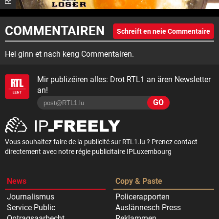
COMMENTAIREN
Schreift en neie Commentaire
Hei ginn et nach keng Commentairen.
Mir publizéiren alles: Drot RTL1 an ären Newsletter
an!
GO
Vous souhaitez faire de la publicité sur RTL1.lu ? Prenez contact
directement avec notre régie publicitaire IPLuxembourg
News
Copy & Paste
Journalismus
Policerapporten
Service Public
Auslännesch Press
Optragsaarbecht
Reklammen