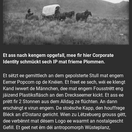
Et ass nach kengem opgefall, mee fir hier Corporate
Identity schmückt sech IP mat frieme Plommen.
Et sëtzt ee gemittlech an dem gepolsterte Stull mat engem
Eemer Popcorn op de Knéien. Et freet ee sech, wéi ee klengt
Kand iwwert de Männchen, dee mat engem Fousstrëtt eng
jäizend Plastiksfläsch an den Dreckseemer kickt. Et ass ee
prëtt fir 2 Stonnen aus dem Alldag ze flüchten. An dann
erschéngt e virun engem. De stoësche Kapp, den houffrege
Bléck an d‘Distanz geriicht. Wien zu Lëtzebuerg grouss gëtt,
dee verbënnt mat dësem Logo ee waarmt an nostalgescht
Gefill. Et geet net ëm déi antropomorph Wüsteplanz,