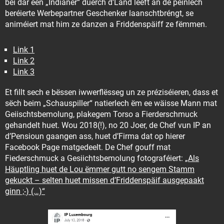
bei där een „Indianer“ duerch d’Land leeft an de peinlech
beréierte Werbepartner Geschenker laanschtbréngt, se
animéiert mat him ze danzen a Friddenspäiff ze fëmmen.
Link 1
Link 2
Link 3
Et fillt sech e bëssen iwwerflësseg un ze préziséieren, dass et
sëch beim „Schauspiller“ natierlech ëm ee wäisse Mann mat
Geiischtsbemolung, plakegem Torso a Fierderschmuck
gehandelt huet. Wou 2018(!), no 20 Joer, de Chef vun IP an
d’Pensioun gaangen ass, huet d’Firma dat op hierer
Facebook Page matgedeelt. De Chef gouff mat
Fiederschmuck a Gesiichtsbemolung fotograféiert:
„Als
Häuptling huet de Lou ëmmer gutt no sengem Stamm
gekuckt – selten huet missen d’Friddenspäif ausgepaakt
ginn ;-) (…)“