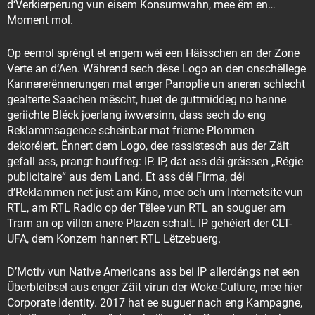
d‘Verkierperung vun eisem Konsumwahn, mee ëm en…
Moment mol.
Op eemol spréngt et engem wéi een Häisschen an der Zone
Verte an d‘Aen. Während sech dëse Logo an den onschëllege
Kannererënnerungen mat enger Panoplie un aneren schlecht
gealterte Saachen mëscht, huet de guttmiddeg no hanne
geriichte Bléck joerlang iwwersinn, dass sech do eng
Reklammsagence scheinbar mat frieme Plommen
dekoréiert. Ënnert dem Logo, dee rassistesch aus der Zäit
gefall ass, prangt houffreg: IP. IP, dat ass déi gréissen „Régie
publicitaire“ aus dem Land. Et ass déi Firma, déi
d’Reklammen net just am Kino, mee och um Internetsite vun
RTL, am RTL Radio op der Tëlee vun RTL an souguer am
Tram an op villen anere Plazen schalt. IP gehéiert der CLT-
UFA, dem Konzern hannert RTL Lëtzebuerg.
D’Motiv vun Native Americans ass bei IP allerdéngs net een
Überbleibsel aus enger Zäit virun der Woke-Culture, mee hier
Corporate Identity. 2017 hat ee suguer nach eng Kampagne,