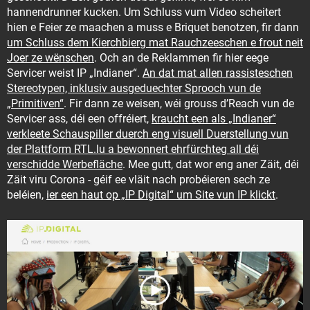
hannendrunner kucken. Um Schluss vum Video scheitert
hien e Feier ze maachen a muss e Briquet benotzen, fir dann
um Schluss dem Kierchbierg mat Rauchzeeschen e frout neit
Joer ze wënschen
. Och an de Reklammen fir hier eege
Servicer weist IP „Indianer“.
An dat mat allen rassisteschen
Stereotypen, inklusiv ausgeduechter Sprooch vun de
„Primitiven“
. Fir dann ze weisen, wéi grouss d’Reach vun de
Servicer ass, déi een offréiert,
kraucht een als „Indianer“
verkleete Schauspiller duerch eng visuell Duerstellung vun
der Plattform RTL.lu a bewonnert ehrfürchteg all déi
verschidde Werbefläche
. Mee gutt, dat wor eng aner Zäit, déi
Zäit viru Corona - géif ee vläit nach probéieren sech ze
beléien,
ier een haut op „IP Digital“ um Site vun IP klickt
.