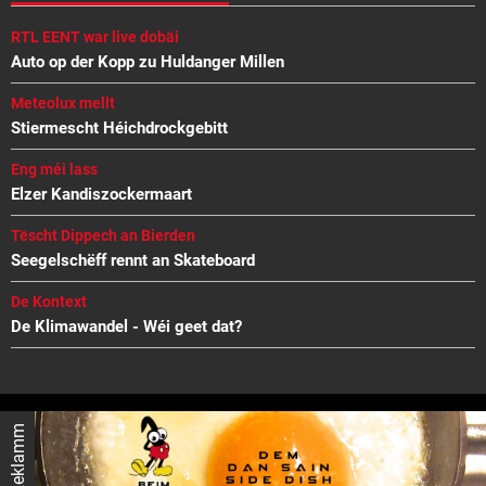
RTL EENT war live dobäi
Auto op der Kopp zu Huldanger Millen
Meteolux mellt
Stiermescht Héichdrockgebitt
Eng méi lass
Elzer Kandiszockermaart
Tëscht Dippech an Bierden
Seegelschëff rennt an Skateboard
De Kontext
De Klimawandel - Wéi geet dat?
Reklamm