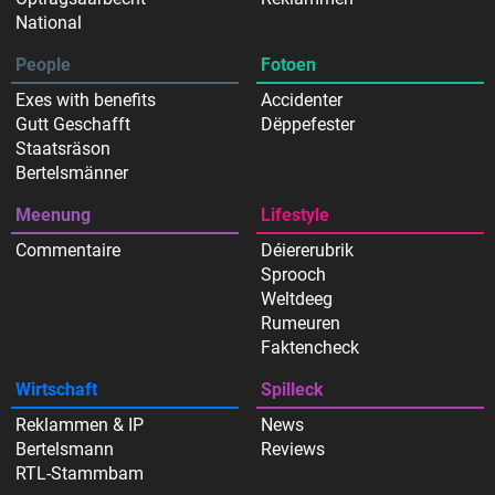
National
People
Fotoen
Exes with benefits
Accidenter
Gutt Geschafft
Dëppefester
Staatsräson
Bertelsmänner
Meenung
Lifestyle
Commentaire
Déiererubrik
Sprooch
Weltdeeg
Rumeuren
Faktencheck
Wirtschaft
Spilleck
Reklammen & IP
News
Bertelsmann
Reviews
RTL-Stammbam