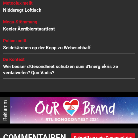
Meteolux mellt
Nidderegt Loftlach
Mega-Stëmmung
Keeler Äerdbierstaartfest
Police mellt
Seidekärchen op der Kopp zu Webeschhaff
De Kontext
Wéi besser d'Gesondheet schützen ouni d'Energiekris ze
verdaiwelen? Quo Vadis?
Reklamm
COMMENTAIREN
Schreift en neie Commentaire