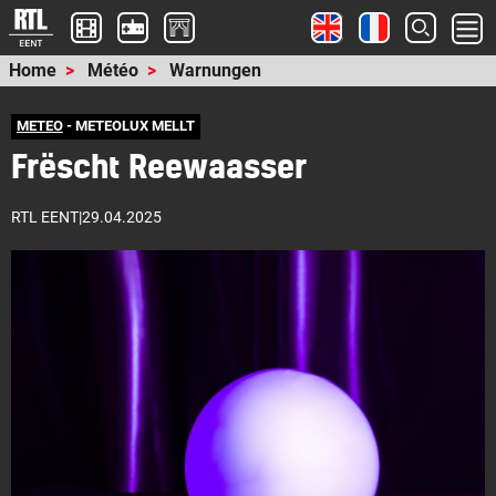
Home
Météo
Warnungen
METEO
- METEOLUX MELLT
Frëscht Reewaasser
RTL EENT
|
29.04.2025