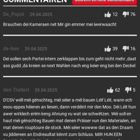
De_Popst
12
76
29.04.2025
Brauchen dei Kameraen net Mir gin emmer mei iwerwaacht
de-ben
39
16
29.04.2025
Dei sollen sech Partei intern zerklappen bis zum geht nicht mehr ,daat
ass gudd ,da kreien se next Wahlen nach eng keier eng bei den Deckel
den Trellert
62
5
29.04.2025
D'CSV wëll méi gënschteg, méi séier a méi bauen Léif Léit, wann ech
esou eppes héieren an liesen, dann verdéint mir den Moo. Déi Léit hun
awer wirklech erëm keng Ahnung vu wat sie schwëtzen. Wéi soll en
haut méi gënschteg Bauen mat denen Präiser vun den Materialen, an
mat denen rouptoure de stock. Méi séier wowww dat as den Draam
vu jiddereen an Endresultat kënnt zum Schluss. MIR HUN EEN