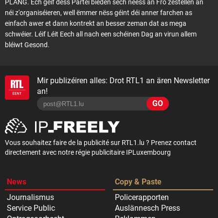
PLANG. Ech géif dëss Partei bieden sech neess an Fro zestellen an
néi z'organiséieren, well ëmmer nëss géint déi anner farchen as
einfach awer et dann kontrekt an besser zeman dat as mega
schwéier. Léif Léit Eech all nach een schéinen Dag an virun allem
bléiwt Gesond.
Mir publizéiren alles: Drot RTL1 an ären Newsletter
an!
GO
Vous souhaitez faire de la publicité sur RTL1.lu ? Prenez contact
directement avec notre régie publicitaire IPLuxembourg
News
Copy & Paste
Journalismus
Policerapporten
Service Public
Auslännesch Press