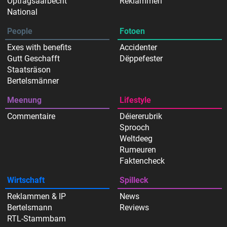
Optragsaarbecht
Reklammen
National
People
Fotoen
Exes with benefits
Accidenter
Gutt Geschafft
Dëppefester
Staatsräson
Bertelsmänner
Meenung
Lifestyle
Commentaire
Déiererubrik
Sprooch
Weltdeeg
Rumeuren
Faktencheck
Wirtschaft
Spilleck
Reklammen & IP
News
Bertelsmann
Reviews
RTL-Stammbam