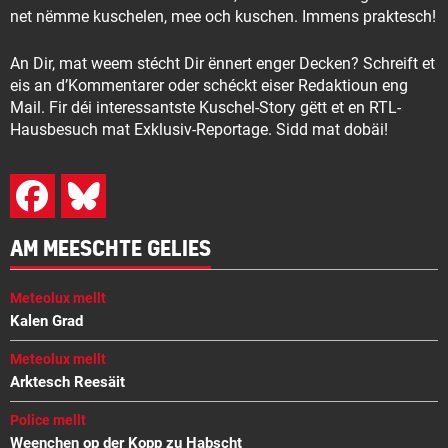
net nëmme kuschelen, mee och kuschen. Immens praktesch!
An Dir, mat weem stécht Dir ënnert enger Decken? Schreift et
eis an d’Kommentarer oder schéckt eiser Redaktioun eng
Mail. Fir déi interessantste Kuschel-Story gëtt et en RTL-
Hausbesuch mat Exklusiv-Reportage. Sidd mat dobäi!
AM MEESCHTE GELIES
Meteolux mellt
Kalen Grad
Meteolux mellt
Arktesch Reesäit
Police mellt
Weenchen op der Kopp zu Habscht