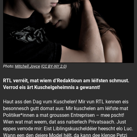
Photo:
Mitchell Joyce
(
CC BY-NY 2.0
)
RTL verréit, mat wiem d’Redaktioun am léifsten schmust.
Verrod eis ärt Kuschelgeheimnis a gewannt!
Haut ass den Dag vum Kuschelen! Mir vun RTL kennen eis
besonnesch gutt domat aus: Mir kuschelen am léifste mat
Politiker*innen a mat groussen Entreprisen – mee pscht!
Wien wat mat weem, dat ass natierlech Privatsaach. Just
eppes verrode mir: Eist Liblingskuscheldéier heescht elo Luc.
Wann een den deiere Model hëlt, da kann dee klenge Petzi