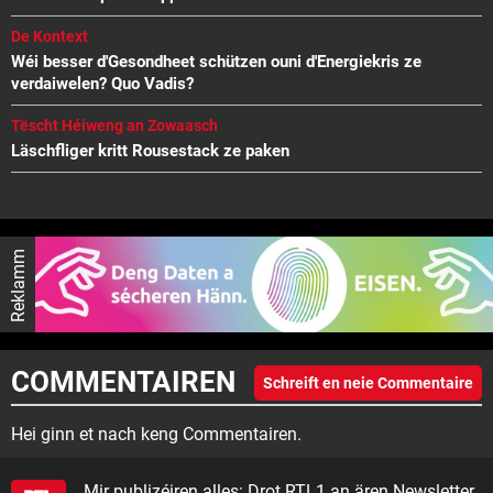
De Kontext
Wéi besser d'Gesondheet schützen ouni d'Energiekris ze
verdaiwelen? Quo Vadis?
Tëscht Héiweng an Zowaasch
Läschfliger kritt Rousestack ze paken
Reklamm
COMMENTAIREN
Schreift en neie Commentaire
Hei ginn et nach keng Commentairen.
Mir publizéiren alles: Drot RTL1 an ären Newsletter