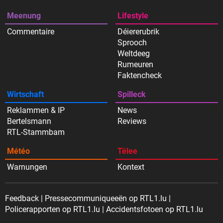
Meenung
Lifestyle
Commentaire
Déiererubrik
Sprooch
Weltdeeg
Rumeuren
Faktencheck
Wirtschaft
Spilleck
Reklammen & IP
News
Bertelsmann
Reviews
RTL-Stammbam
Météo
Tëlee
Warnungen
Kontext
Feedback
Pressecommuniqueeën op RTL1.lu
Policerapporten op RTL1.lu
Accidentsfotoen op RTL1.lu