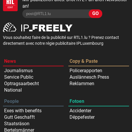
an!
GO
Vous souhaitez faire de la publicité sur RTL1.lu ? Prenez contact
directement avec notre régie publicitaire IPLuxembourg
News
Copy & Paste
Journalismus
Policerapporten
Service Public
Auslännesch Press
Optragsaarbecht
Reklammen
National
People
Fotoen
Exes with benefits
Accidenter
Gutt Geschafft
Dëppefester
Staatsräson
Bertelsmänner