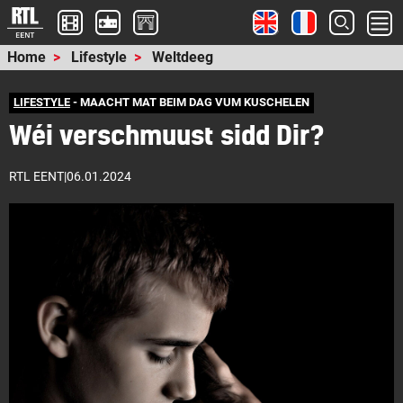
Home
Lifestyle
Weltdeeg
LIFESTYLE
- MAACHT MAT BEIM DAG VUM KUSCHELEN
Wéi verschmuust sidd Dir?
RTL EENT
|
06.01.2024