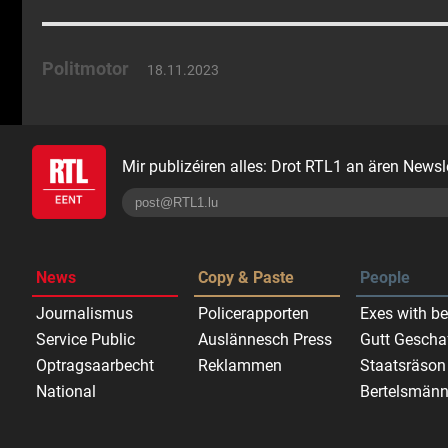
Politmotor
18.11.2023
Mir publizéiren alles: Drot RTL1 an ären Newsle
News
Copy & Paste
People
Journalismus
Policerapporten
Exes with be
Service Public
Auslännesch Press
Gutt Gescha
Optragsaarbecht
Reklammen
Staatsräson
National
Bertelsmänn