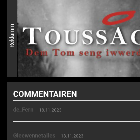
Reklamm
COMMENTAIREN
de_Fern
18.11.2023
Gleewennetalles
18.11.2023