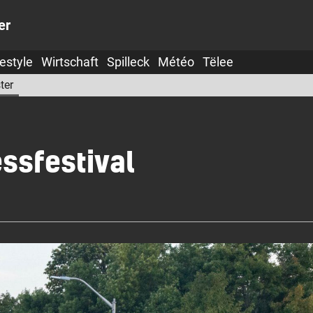
er
festyle
Wirtschaft
Spilleck
Météo
Tëlee
ter
ssfestival