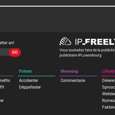
tter an!
Vous souhaitez faire de la publicit
GO
publicitaire IPLuxembourg
Fotoen
Meenung
Lifesty
nefits
Accidenter
Commentaire
Déierer
fft
Dëppefester
Sproo
Weltde
er
Rumeu
Fakten