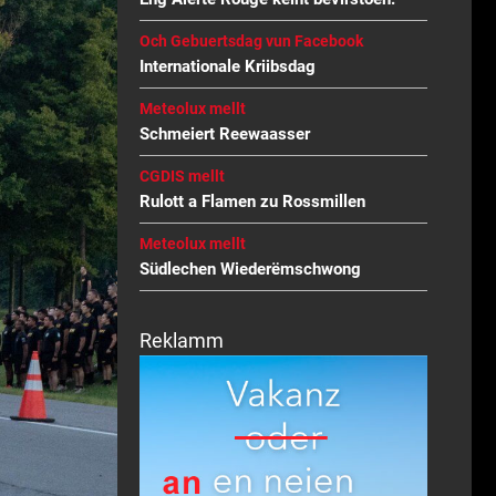
Och Gebuertsdag vun Facebook
Internationale Kriibsdag
Meteolux mellt
Schmeiert Reewaasser
CGDIS mellt
Rulott a Flamen zu Rossmillen
Meteolux mellt
Südlechen Wiederëmschwong
Reklamm