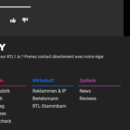
é sur RTL1.lu ? Prenez contact directement avec notre régie
le
Wirtschaft
Spilleck
ubrik
Reklammen & IP
News
ch
Bertelsmann
Reviews
eg
RTL-Stammbam
ren
check