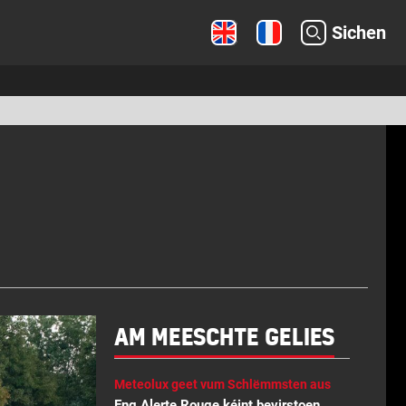
Sichen
AM MEESCHTE GELIES
Meteolux geet vum Schlëmmsten aus
Eng Alerte Rouge kéint bevirstoen.