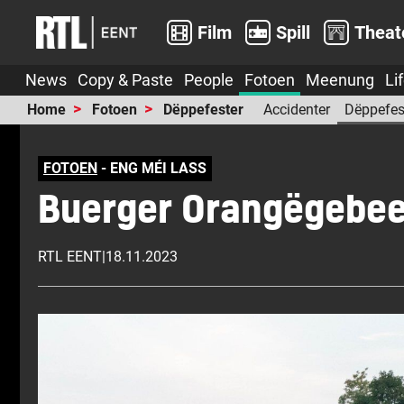
Film
Spill
Theat
News
Copy & Paste
People
Fotoen
Meenung
Li
Home
Fotoen
Dëppefester
Accidenter
Dëppefes
FOTOEN
- ENG MÉI LASS
Buerger Orangëgebee
RTL EENT
|
18.11.2023