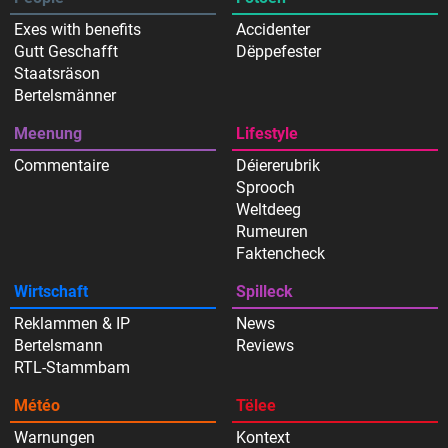
Exes with benefits
Accidenter
Gutt Geschafft
Dëppefester
Staatsräson
Bertelsmänner
Meenung
Lifestyle
Commentaire
Déiererubrik
Sprooch
Weltdeeg
Rumeuren
Faktencheck
Wirtschaft
Spilleck
Reklammen & IP
News
Bertelsmann
Reviews
RTL-Stammbam
Météo
Tëlee
Warnungen
Kontext