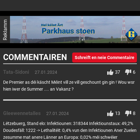
Reklamm
COMMENTAIREN
Schreift en neie Commentaire
Tata-Sidoni
37
6
27.01.2024
De Premier as déi käscht Méint vill ze vill geschount gin gin ! Wou wsr
hien iwer de Summer .... an Vakanz ?
Gleewennetalles
13
8
27.01.2024
Lëtzebuerg, Stand elo: Infektiounen: 318344 Infektiounstaux: 49,2%
Doudesfäll: 1222 -> Lethalitéit: 0,4% vun den Infektiounen Aner Zuelen
zesumme mat anere Länner an Europa: 0,02% méi schwéier