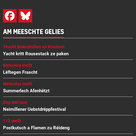
AM MEESCHTE GELIES
Tëscht Bakesmillen an Krautem
Yacht kritt Rousestack ze paken
Meteolux mellt
Lëftegen Frascht
Meteolux mellt
Summerlech Afenhëtzt
Eng méi lass
Neimillener Uebstdrëppfestival
112 mellt
Postkutsch a Flamen zu Réideng