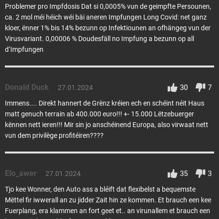
Problemer pro Impfdosis Dat si 0,0005% vun de geimpfte Persounen,
ca. 2 mol méi héich wéi bäi aneren Impfungen Long Covid: net ganz
kloer, ënner 1% bis 14% bezunn op Infektiounen an ofhängeg vun der
Virusvariant. 0,00006 % Doudesfäll no Impfung a bezunn op all
d‘Impfungen
Donald Duck
30
7
27.01.2024
Immens.... Direkt hannert de Grënz kréien ech en schéint néit Haus
matt genuch terrain ab 400.000 euro!!! +- 15.000 Lëtzebuerger
kënnen nett ieren!!! Mir sin jo anschéinend Europa, also virwaat nett
vun dem privilège profitéiren????
Elo_awer
35
3
27.01.2024
Tjo kee Wonner, den Auto ass a bléift dat flexibelst a bequemste
Mëttel fir iwwerall an zu jidder Zait hin ze kommen. Et brauch een kee
Fuerplang, era klammen an fort geet et.. an virunallem et brauch een