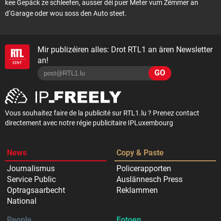
kee Gepäck ze schleefen, ausser déi puer Meter vum Zëmmer an
d‘Garage oder wou soss den Auto steet.
Mir publizéiren alles: Drot RTL1 an ären Newsletter
an!
GO
Vous souhaitez faire de la publicité sur RTL1.lu ? Prenez contact
directement avec notre régie publicitaire IPLuxembourg
News
Copy & Paste
Journalismus
Policerapporten
Service Public
Auslännesch Press
Optragsaarbecht
Reklammen
National
People
Fotoen