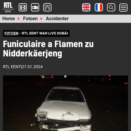
Home
Fotoen
Accidenter
FOTOEN
- RTL EENT WAR LIVE DOBÄI
Funiculaire a Flamen zu
Nidderkäerjeng
RTL EENT
|
27.01.2024