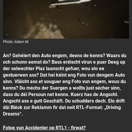
Photo: Adam M
An? Gehéiert den Auto engem, deens de kenns? Waars du
och schonn eemol do? Bass eréischt virun e puer Deeg op
der selwechter Plaz laanscht gefuer, wou elo ee
gestuerwen ass? Dat hei kéint eng Foto vun dengem Auto
sinn. Vläicht ass et souguer eng Foto vun engem, wous du
kenns? Du méchs der Suergen a wollts just sécher sinn,
dass du déi Persoun net kenns. Kuerz has de Angscht.
Angscht ass e gutt Geschäft. Du schudders dech. Elo drift
däi Bléck zur Reklamm fir dat neit RTL-Format: „Driving
Dreams“.
Fotoe vun Accidenter op RTL1 - firwat?