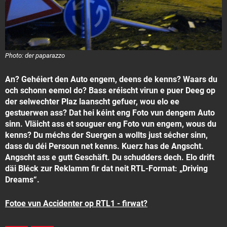
Photo: der paparazzo
An? Gehéiert den Auto engem, deens de kenns? Waars du
och schonn eemol do? Bass eréischt virun e puer Deeg op
der selwechter Plaz laanscht gefuer, wou elo ee
gestuerwen ass? Dat hei kéint eng Foto vun dengem Auto
sinn. Vläicht ass et souguer eng Foto vun engem, wous du
kenns? Du méchs der Suergen a wollts just sécher sinn,
dass du déi Persoun net kenns. Kuerz has de Angscht.
Angscht ass e gutt Geschäft. Du schudders dech. Elo drift
däi Bléck zur Reklamm fir dat neit RTL-Format: „Driving
Dreams“.
Fotoe vun Accidenter op RTL1 - firwat?