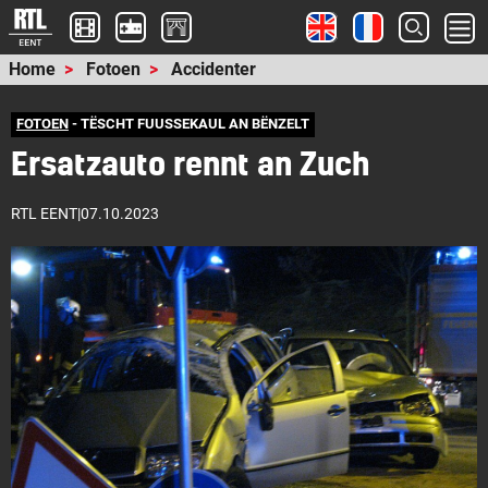
Home
Fotoen
Accidenter
FOTOEN
- TËSCHT FUUSSEKAUL AN BËNZELT
Ersatzauto rennt an Zuch
RTL EENT
|
07.10.2023