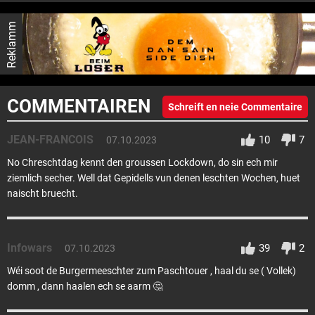
Reklamm
COMMENTAIREN
Schreift en neie Commentaire
JEAN-FRANCOIS
10
7
07.10.2023
No Chreschtdag kennt den groussen Lockdown, do sin ech mir
ziemlich secher. Well dat Gepidells vun denen leschten Wochen, huet
naischt bruecht.
Infowars
39
2
07.10.2023
Wéi soot de Burgermeeschter zum Paschtouer , haal du se ( Vollek)
domm , dann haalen ech se aarm 🤔