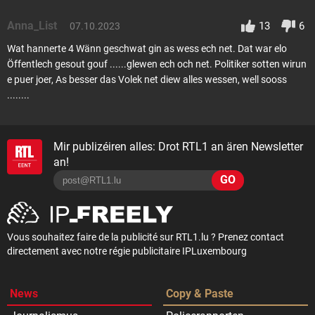
Anna_List
13
6
07.10.2023
Wat hannerte 4 Wänn geschwat gin as wess ech net. Dat war elo
Öffentlech gesout gouf ......glewen ech och net. Politiker sotten wirun
e puer joer, As besser das Volek net diew alles wessen, well sooss
........
Mir publizéiren alles: Drot RTL1 an ären Newsletter
an!
GO
Vous souhaitez faire de la publicité sur RTL1.lu ? Prenez contact
directement avec notre régie publicitaire IPLuxembourg
News
Copy & Paste