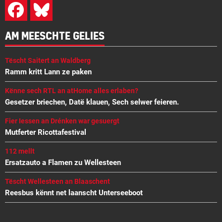
AM MEESCHTE GELIES
Tëscht Saitert an Waldberg
Ramm kritt Lann ze paken
Kënne sech RTL an atHome alles erlaben?
Gesetzer briechen, Datë klauen, Sech selwer feieren.
Fier Iessen an Drénken war gesuergt
Mutferter Ricottafestival
112 mellt
Ersatzauto a Flamen zu Wellesteen
Tëscht Wellesteen an Blaaschent
Reesbus kënnt net laanscht Unterseeboot