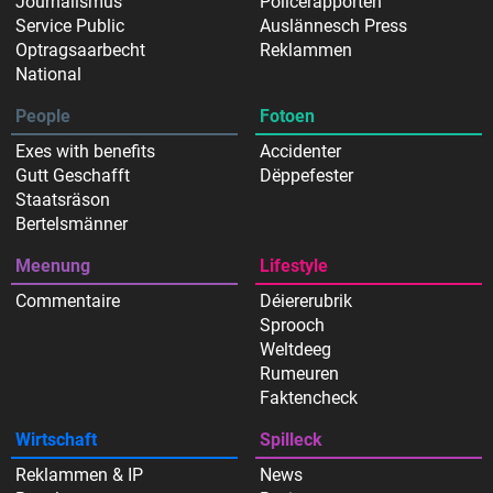
Journalismus
Policerapporten
Service Public
Auslännesch Press
Optragsaarbecht
Reklammen
National
People
Fotoen
Exes with benefits
Accidenter
Gutt Geschafft
Dëppefester
Staatsräson
Bertelsmänner
Meenung
Lifestyle
Commentaire
Déiererubrik
Sprooch
Weltdeeg
Rumeuren
Faktencheck
Wirtschaft
Spilleck
Reklammen & IP
News