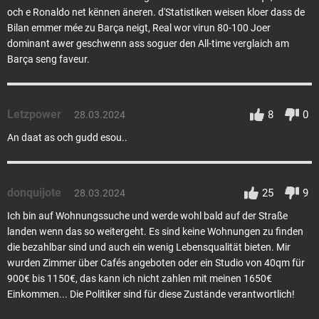
och e Ronaldo net kënnen äneren. d'Statistiken weisen kloer dass de
Bilan emmer mée zu Barça neigt, Real wor virun 80-100 Joer
dominant awer geschwenn ass soguer den All-time verglaich am
Barça seng faveur.
Letzpower
8
0
28.03.2024
An daat as och gudd esou..
donquijote
25
9
28.03.2024
Ich bin auf Wohnungssuche und werde wohl bald auf der Straße
landen wenn das so weitergeht. Es sind keine Wohnungen zu finden
die bezahlbar sind und auch ein wenig Lebensqualität bieten. Mir
wurden Zimmer über Cafés angeboten oder ein Studio von 40qm für
900€ bis 1150€, das kann ich nicht zahlen mit meinen 1650€
Einkommen... Die Politiker sind für diese Zustände verantwortlich!