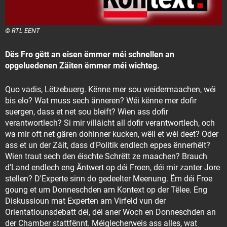
© RTL EENT
Dës Fro gëtt an eisen ëmmer méi schnellen an
opgeluedenen Zäiten ëmmer méi wichteg.
Quo vadis, Lëtzebuerg. Kënne mer sou weidermaachen, wéi
bis elo? Wat muss sech änneren? Wéi kënne mer dofir
suergen, dass et net sou bleift? Wien ass dofir
verantwortlech? Si mir villäicht all dofir verantwortlech, och
wa mir oft net gären dohinner kucken, wëll et wéi deet? Oder
ass et un der Zäit, dass d'Politik endlech eppes ënnerhëlt?
Wien traut sech den éischte Schrëtt ze maachen? Brauch
d'Land endlech eng Äntwert op déi Froen, déi mir zanter Jore
stellen? D'Experte sinn do gedeelter Meenung. Ëm déi Froe
goung et um Donneschden am Kontext op der Tëlee. Eng
Diskussioun mat Experten am Virfeld vun der
Orientatiounsdebatt déi, déi aner Woch en Donneschden an
der Chamber stattfënnt. Méiglecherweis ass alles, wat