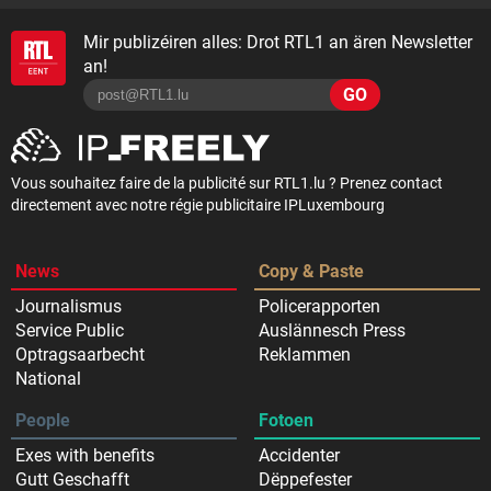
Mir publizéiren alles: Drot RTL1 an ären Newsletter
an!
GO
Vous souhaitez faire de la publicité sur RTL1.lu ? Prenez contact
directement avec notre régie publicitaire IPLuxembourg
News
Copy & Paste
Journalismus
Policerapporten
Service Public
Auslännesch Press
Optragsaarbecht
Reklammen
National
People
Fotoen
Exes with benefits
Accidenter
Gutt Geschafft
Dëppefester