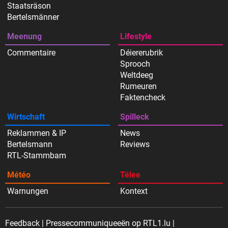
Staatsräson
Bertelsmänner
Meenung
Lifestyle
Commentaire
Déiererubrik
Sprooch
Weltdeeg
Rumeuren
Faktencheck
Wirtschaft
Spilleck
Reklammen & IP
News
Bertelsmann
Reviews
RTL-Stammbam
Météo
Tëlee
Warnungen
Kontext
Feedback
Pressecommuniqueeën op RTL1.lu