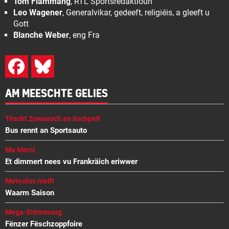
Tom Flammang
, RTL Sportsredaktioun
Leo Wagener
, Generalvikar, gedeeft, religiéis, a gleeft u
Gott
Blanche Weber
, eng Fra
AM MEESCHTE GELIES
Tëscht Zowaasch an Iischpelt
Bus rennt an Sportsauto
Ma Merci
Et dimmert nees vu Frankräich eriwwer
Meteolux mellt
Waarm Saison
Mega-Stëmmung
Fënzer Fëschzoppfoire