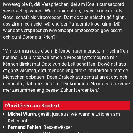
iwwereg bleift, déi Verspriechen, déi am Koalitiounsaccord
versprach gi waren. Wéi gi mir dat un, a wéi kënne mir als
Gesellschaft eis virbereeden. Datt doraus näischt géif ginn,
ass zimmlech séier wärend der Pandemie kloer ginn. Mä
wier dat Verspriechen iwwerhaapt ëmzesetzen gewiescht
och ouni Corona a Krich?
"Mir kommen aus eisem Elfenbeintuerm eraus, mir schaffen
net méi just u Mechanismen a Modellsystemer, mä mir
kënnen direkt mat Date vun de Leit schaffen. Dowéinst ass
et ganz wichteg, datt mer och eng direkt Interaktioun mat de
Mënschen opbauen. Deen Dräieck ass zentral an et ass och
elementar, datt mer un d'Leit erukommen. Nëmmen da kënne
mer zesummen eng besser Zukunft erdenken."
D'Invitéeën am Kontext
Michel Wurth
, gesäit just aus, wéi wann e Läichen am
Keller hätt
Fernand Fehlen
, Besserwësser