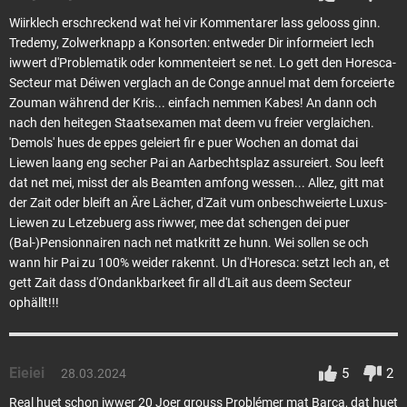
Wiirklech erschreckend wat hei vir Kommentarer lass gelooss ginn.
Tredemy, Zolwerknapp a Konsorten: entweder Dir informeiert Iech
iwwert d'Problematik oder kommenteiert se net. Lo gett den Horesca-
Secteur mat Déiwen verglach an de Conge annuel mat dem forceierte
Zouman während der Kris... einfach nemmen Kabes! An dann och
nach den heitegen Staatsexamen mat deem vu freier verglaichen.
'Demols' hues de eppes geleiert fir e puer Wochen an domat dai
Liewen laang eng secher Pai an Aarbechtsplaz assureiert. Sou leeft
dat net mei, misst der als Beamten amfong wessen... Allez, gitt mat
der Zait oder bleift an Äre Lächer, d'Zait vum onbeschweierte Luxus-
Liewen zu Letzebuerg ass riwwer, mee dat schengen dei puer
(Bal-)Pensionnairen nach net matkritt ze hunn. Wei sollen se och
wann hir Pai zu 100% weider rakennt. Un d'Horesca: setzt Iech an, et
gett Zait dass d'Ondankbarkeet fir all d'Lait aus deem Secteur
ophällt!!!
Eieiei
5
2
28.03.2024
Real huet schon iwwer 20 Joer grouss Problémer mat Barça, dat huet