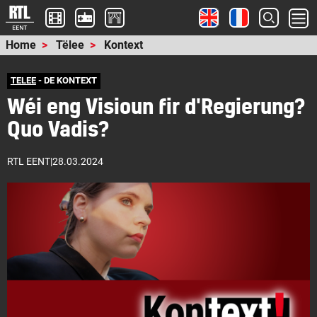
Home
Tëlee
Kontext
TELEE
- DE KONTEXT
Wéi eng Visioun fir d'Regierung?
Quo Vadis?
RTL EENT
|
28.03.2024