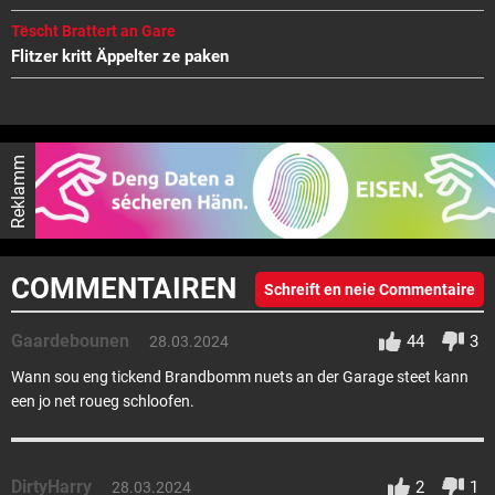
Tëscht Brattert an Gare
Flitzer kritt Äppelter ze paken
Reklamm
COMMENTAIREN
Schreift en neie Commentaire
Gaardebounen
44
3
28.03.2024
Wann sou eng tickend Brandbomm nuets an der Garage steet kann
een jo net roueg schloofen.
DirtyHarry
2
1
28.03.2024