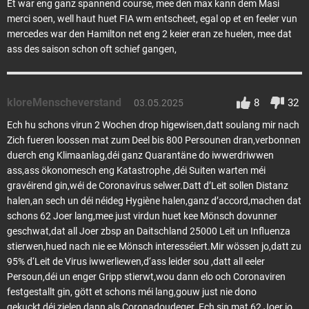
Et war eng ganz spannend course, mee den max kann dem Masi
merci soen, well haut huet FIA wm entscheet, egal op et en feeler vun
mercedes war den Hamilton net eng 2 keier eran ze huelen, mee dat
ass des saison schon oft schief gangen,
kloreMenscheverstand
8
32
03.05.2025
Ech hu schons virun 2 Wochen drop higewisen,datt soulang mir nach
Zich fueren loossen mat zum Deel bis 800 Persounen dran,verbonnen
duerch eng Klimaanlag,déi ganz Quarantäne do iwwerdriwwen
ass,ass ökonomesch eng Katastrophe ,déi Suiten warten méi
gravéirend gin,wéi de Coronavirus selwer.Datt d’Leit sollen Distanz
halen,an sech un déi néideg Hygiène halen,ganz d’accord,machen dat
schons 62 Joer lang,mee just virdun huet kee Mönsch dovunner
geschwat,dat all Joer zbsp an Daitschland 25000 Leit un Influenza
stierwen,hued nach nie ee Mönsch interesséiert.Mir wössen jo,datt zu
95% d‘Leit de Virus iwwerliewen,d‘ass leider sou ,datt all eeler
Persoun,déi un enger Gripp stierwt,wou dann elo och Coronaviren
festgestallt gin, gött et schons méi lang,gouw just nie dono
gekuckt,déi zielen dann als Coronadoudeger. Ech sin mat 62 Joer jo