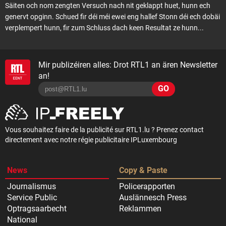
Säiten och nom zengten Versuch nach nit geklappt huet, hunn ech
genervt opginn. Schued fir déi méi ewei eng hallef Stonn déi ech dobäi
verplempert hunn, fir zum Schluss dach keen Resultat ze hunn...
Mir publizéiren alles: Drot RTL1 an ären Newsletter
an!
GO
Vous souhaitez faire de la publicité sur RTL1.lu ? Prenez contact
directement avec notre régie publicitaire IPLuxembourg
News
Copy & Paste
Journalismus
Policerapporten
Service Public
Auslännesch Press
Optragsaarbecht
Reklammen
National