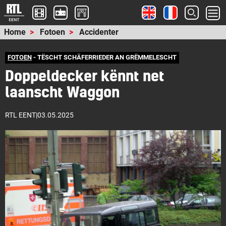
Home
Fotoen
Accidenter
FOTOEN
- TËSCHT SCHÄFERRIEDER AN GRËMMELESCHT
Doppeldecker kënnt net
laanscht Waggon
RTL EENT
|
03.05.2025