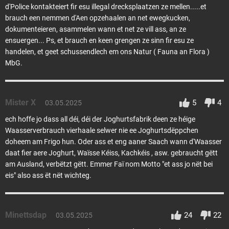
d'Police kontakteiert fir esu illegal drecksplaatzen ze mellen.....et
brauch een nemmen d'Aen opzehaalen an net ewegkucken,
dokumenteieren, asammelen wann et net ze vill ass, an ze
ensuergen... Ps, et brauch en keen grengen ze sinn fir esu ze
handelen, et geet schussendlech em ons Natur ( Fauna an Flora )
MbG.
Mister X
5
4
03.05.2025
ech hoffe jo dass all déi, déi der Joghurtsfabrik deen ze héige
Waasserverbrauch vierhaale selwer nie ee Joghurtsdëppchen
doheem am Frigo hun. Oder ass et eng aaner Saach wann d'Waasser
daat fier aere Joghurt, Waïsse Kéiss, Kachkéis , asw. gebraucht gëtt
am Ausland, verbëtzt gëtt. Emmer Faï nom Motto "et ass jo nët bei
eis" also ass ët nët wichteg.
Minettsdap
24
22
03.05.2025