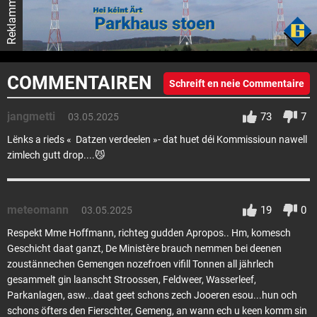
Reklamm
COMMENTAIREN
Schreift en neie Commentaire
jangmetti
73
7
03.05.2025
Lënks a rieds « Datzen verdeelen »- dat huet déi Kommissioun nawell
zimlech gutt drop....😼
meteomann
19
0
03.05.2025
Respekt Mme Hoffmann, richteg gudden Apropos.. Hm, komesch
Geschicht daat ganzt, De Ministère brauch nemmen bei deenen
zoustännechen Gemengen nozefroen vifill Tonnen all jährlech
gesammelt gin laanscht Stroossen, Feldweer, Wasserleef,
Parkanlagen, asw...daat geet schons zech Jooeren esou...hun och
schons öfters den Fierschter, Gemeng, an wann ech u keen komm sin