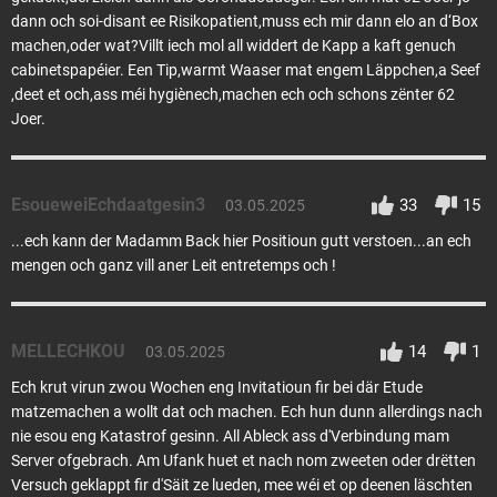
dann och soi-disant ee Risikopatient,muss ech mir dann elo an d‘Box
machen,oder wat?Villt iech mol all widdert de Kapp a kaft genuch
cabinetspapéier. Een Tip,warmt Waaser mat engem Läppchen,a Seef
,deet et och,ass méi hygiènech,machen ech och schons zënter 62
Joer.
EsoueweiEchdaatgesin3
33
15
03.05.2025
...ech kann der Madamm Back hier Positioun gutt verstoen...an ech
mengen och ganz vill aner Leit entretemps och !
MELLECHKOU
14
1
03.05.2025
Ech krut virun zwou Wochen eng Invitatioun fir bei där Etude
matzemachen a wollt dat och machen. Ech hun dunn allerdings nach
nie esou eng Katastrof gesinn. All Ableck ass d'Verbindung mam
Server ofgebrach. Am Ufank huet et nach nom zweeten oder drëtten
Versuch geklappt fir d'Säit ze lueden, mee wéi et op deenen läschten