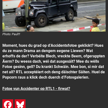
Photo: Paul!!!
Moment, hues du grad op d’Accidentsfotoe geklickt? Hues
du ze mann Drama an dengem eegene Liewen? Wat
erhoffs de der? Verbéite Blech, vreckte Beem, ofgerappten
Äerm? Du weess dach, wéi dat ausgesäit? Mee du wëlls
Fotoe gesinn, gell? Du krankt Schwäin. Mee bon, si mir dat
net all? RTL acceptéiert och deng däischter Säiten. Huel de
Popcorn raus a klick dech duerch d’Fotosgalerien.
Fotoe vun Accidenter op RTL1 - firwat?