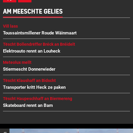
AM MEESCHTE GELIES
Vill lass
Toussaintsmillener Roude Wäinmaart
Tëscht Bollendrëffer Bréck an Bréidelt
Elektroauto rennt an Louheck
Meteolux mellt
Stiermescht Donnerwieder
Tëscht Klaushaff an Bidscht
Transporter kritt Heck ze paken
Tëscht Haupeschhaff an Biermereng
Skateboard rennt an Bam