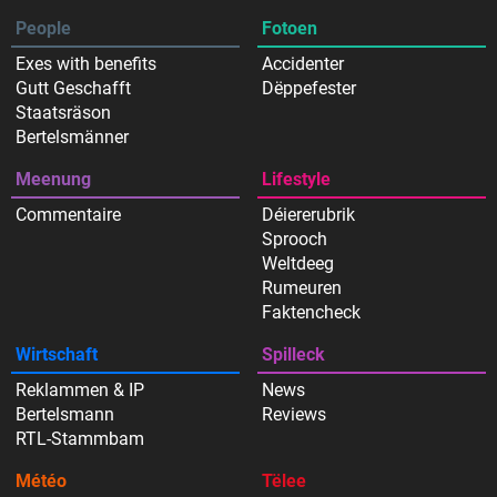
People
Fotoen
Exes with benefits
Accidenter
Gutt Geschafft
Dëppefester
Staatsräson
Bertelsmänner
Meenung
Lifestyle
Commentaire
Déiererubrik
Sprooch
Weltdeeg
Rumeuren
Faktencheck
Wirtschaft
Spilleck
Reklammen & IP
News
Bertelsmann
Reviews
RTL-Stammbam
Météo
Tëlee