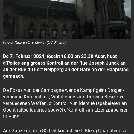
Photo:
Razvan Orendovici
(
CC BY 2.0
)
De 7. Februar 2024, tëscht 16.00 an 23.30 Auer, huet
d’Police eng grouss Kontroll an der Rue Joseph Junck an
an der Rue du Fort Neipperg an der Gare an der Haaptstad
gemaach.
De Fokus vun der Campagne war de Kampf géint Drogen-
verbonne Kriminalitéit, Violatioune vum Droen a Besëtz vu
verbuedenen Waffen, d’Kontroll vun Identitéitspabeieren an
Openthaltserlaabnes souwéi d’Kontroll vun Lizenzpabeieren
fir Pubs.
Am Ganze goufen 85 Leit kontrolléiert. Kleng Quantitéite vu