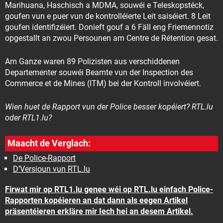
Marihuana, Haschisch a MDMA, souwéi e Teleskopstéck,
goufen vun e puer vun de kontrolléierte Leit saiséiert. 8 Leit
goufen identifizéiert. Donieft gouf a 6 Fäll eng Friemennotiz
opgestallt an zwou Persounen am Centre de Rétention gesat.
Am Ganze waren 89 Polizisten aus verschiddenen
Departementer souwéi Beamte vun der Inspection des
Commerce et de Mines (ITM) bei der Kontroll involvéiert.
Wien huet de Rapport vun der Police besser kopéiert? RTL.lu
oder RTL1.lu?
Maacht de Verglach:
De Police-Rapport
D’Versioun vun RTL.lu
Firwat mir op RTL1.lu genee wéi op RTL.lu einfach Police-
Rapporten kopéieren an dat dann als eegen Artikel
präsentéieren erkläre mir Iech hei an desem Artikel.