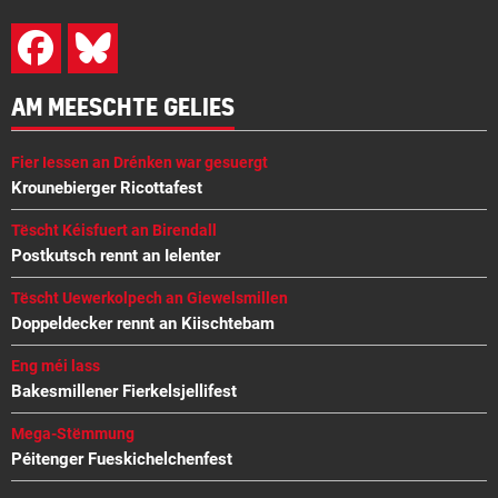
AM MEESCHTE GELIES
Fier Iessen an Drénken war gesuergt
Krounebierger Ricottafest
Tëscht Kéisfuert an Birendall
Postkutsch rennt an Ielenter
Tëscht Uewerkolpech an Giewelsmillen
Doppeldecker rennt an Kiischtebam
Eng méi lass
Bakesmillener Fierkelsjellifest
Mega-Stëmmung
Péitenger Fueskichelchenfest