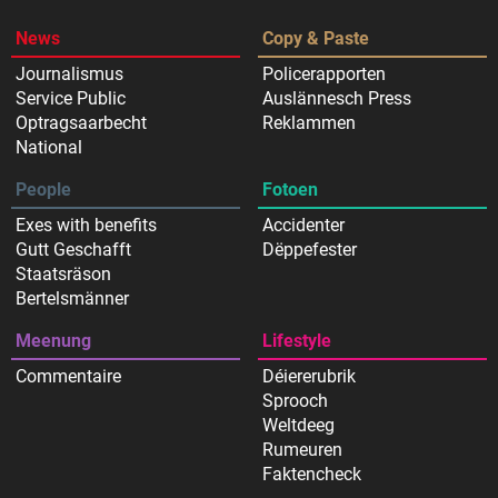
News
Copy & Paste
Journalismus
Policerapporten
Service Public
Auslännesch Press
Optragsaarbecht
Reklammen
National
People
Fotoen
Exes with benefits
Accidenter
Gutt Geschafft
Dëppefester
Staatsräson
Bertelsmänner
Meenung
Lifestyle
Commentaire
Déiererubrik
Sprooch
Weltdeeg
Rumeuren
Faktencheck