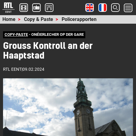
Home
Copy & Paste
Policerapporten
COPY-PASTE
- ONÉIERLECHER OP DER GARE
Grouss Kontroll an der
Haaptstad
RTL EENT
|
09.02.2024