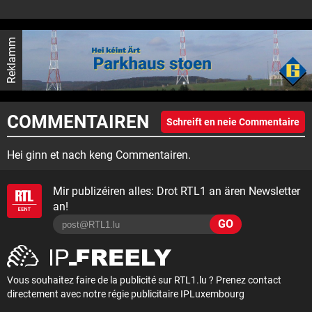
Reklamm
COMMENTAIREN
Schreift en neie Commentaire
Hei ginn et nach keng Commentairen.
Mir publizéiren alles: Drot RTL1 an ären Newsletter
an!
GO
Vous souhaitez faire de la publicité sur RTL1.lu ? Prenez contact
directement avec notre régie publicitaire IPLuxembourg