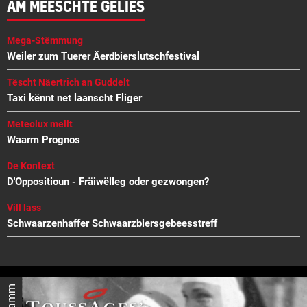
AM MEESCHTE GELIES
Mega-Stëmmung
Weiler zum Tuerer Äerdbierslutschfestival
Tëscht Näertrich an Guddelt
Taxi kënnt net laanscht Fliger
Meteolux mellt
Waarm Prognos
De Kontext
D'Oppositioun - Fräiwëlleg oder gezwongen?
Vill lass
Schwaarzenhaffer Schwaarzbiersgebeesstreff
Reklamm