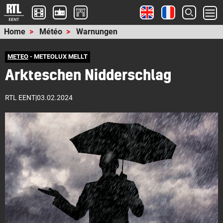
Home
Météo
Warnungen
METEO
- METEOLUX MELLT
Arkteschen Nidderschlag
RTL EENT
|
03.02.2024