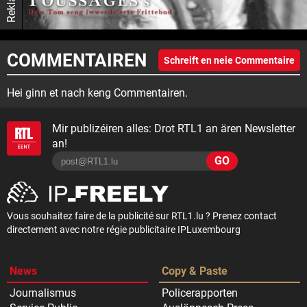
COMMENTAIREN
Schreift en neie Commentaire
Hei ginn et nach keng Commentairen.
Mir publizéiren alles: Drot RTL1 an ären Newsletter
an!
GO
Vous souhaitez faire de la publicité sur RTL1.lu ? Prenez contact
directement avec notre régie publicitaire IPLuxembourg
News
Copy & Paste
Journalismus
Policerapporten