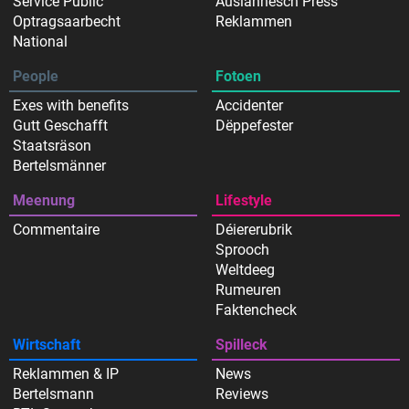
Service Public
Auslännesch Press
Optragsaarbecht
Reklammen
National
People
Fotoen
Exes with benefits
Accidenter
Gutt Geschafft
Dëppefester
Staatsräson
Bertelsmänner
Meenung
Lifestyle
Commentaire
Déiererubrik
Sprooch
Weltdeeg
Rumeuren
Faktencheck
Wirtschaft
Spilleck
Reklammen & IP
News
Bertelsmann
Reviews