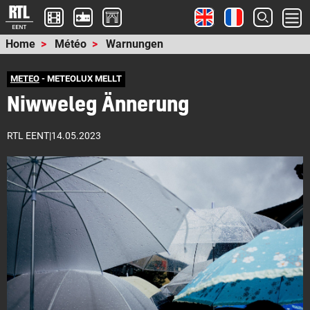
Home
Météo
Warnungen
METEO
- METEOLUX MELLT
Niwweleg Ännerung
RTL EENT
|
14.05.2023