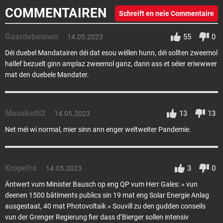
COMMENTAIREN
Schreift en neie Commentaire
Gaardebounen
55
0
14.05.2023
Déi duebel Mandatairen déi dat esou wëllen hunn, déi sollten zweemol
hallef bezuelt ginn amplaz zweemol ganz, dann ass et séier eriwwwer
mat den duebele Mandater.
Mausketti2
13
13
14.05.2023
Net méi wi normal, mier sinn ann enger weltweiter Pandemie.
Kropefra
3
0
14.05.2023
Äntwert vum Minister Bausch op eng QP vum Herr Gales: » vun
deenen 1500 bâtiments publics sin 19 mat eng Solar Energie Anlag
ausgestaat, 40 mat Photovoltaik » Souvill zu den gudden conseils
vun der Grenger Regierung fier dass d’Bierger sollen intensiv