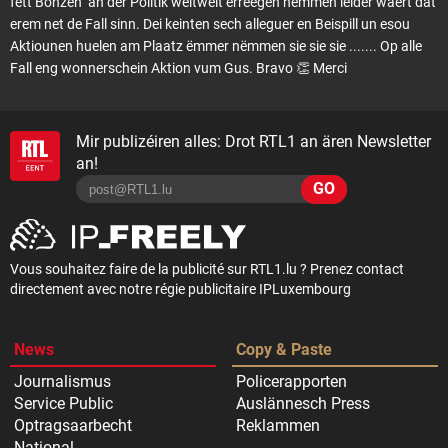
fett Bonzen" an der Politik weltweit erreegen nëmmen leider wäert dat
erem net de Fall sinn. Dei keinten sech alleguer en Beispill un esou
Aktiounen huelen am Plaatz ëmmer nëmmen sie sie sie ....... Op alle
Fall eng wonnerschein Aktion vum Gus. Bravo 👏 Merci
Mir publizéiren alles: Drot RTL1 an ären Newsletter
an!
GO
Vous souhaitez faire de la publicité sur RTL1.lu ? Prenez contact
directement avec notre régie publicitaire IPLuxembourg
News
Copy & Paste
Journalismus
Policerapporten
Service Public
Auslännesch Press
Optragsaarbecht
Reklammen
National