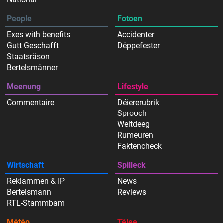
People
Fotoen
Exes with benefits
Accidenter
Gutt Geschafft
Dëppefester
Staatsräson
Bertelsmänner
Meenung
Lifestyle
Commentaire
Déiererubrik
Sprooch
Weltdeeg
Rumeuren
Faktencheck
Wirtschaft
Spilleck
Reklammen & IP
News
Bertelsmann
Reviews
RTL-Stammbam
Météo
Tëlee