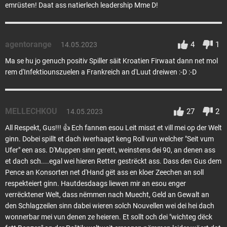
emrüsten! Daat ass natierlech leadership Mme D!
agentorange
4
1
14.05.2023
Ma se hu jo genuch positiv Spiller säit Kroatien Firwaat dann net mol
rem d'Infektiounszuelen a Frankreich an d'Luut dreiwen :-D :-D
MELLECHKOU
27
2
14.05.2023
All Respekt, Gus!!! 👍 Ech fannen esou Leit misst et vill mei op der Welt
ginn. Dobei spillt et dach iwerhaapt keng Roll vun welcher "Seit vum
Ufer" een ass. D'Muppen sinn gerett, weinstens dei 90, an denen ass
et dach sch....egal wei hieren Retter gestrëckt ass. Dass den Gus dem
Pence an Konsorten net d'Hand gët ass en kloer Zeechen an soll
respekteiert ginn. Hautdesdaags liewen mir an esou enger
verrëcktener Welt, dass nëmmen nach Muecht, Geld an Gewalt an
den Schlagzeilen sinn dabei wieren solch Nouvellen wei dei hei dach
wonnerbar mei vun denen ze heieren. Et sollt och dei "wichteg dëck