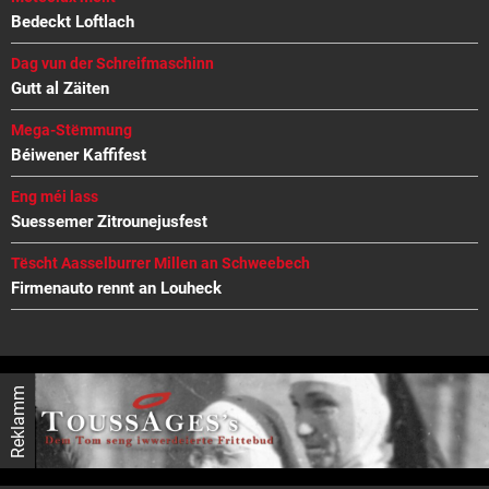
Bedeckt Loftlach
Dag vun der Schreifmaschinn
Gutt al Zäiten
Mega-Stëmmung
Béiwener Kaffifest
Eng méi lass
Suessemer Zitrounejusfest
Tëscht Aasselburrer Millen an Schweebech
Firmenauto rennt an Louheck
Reklamm