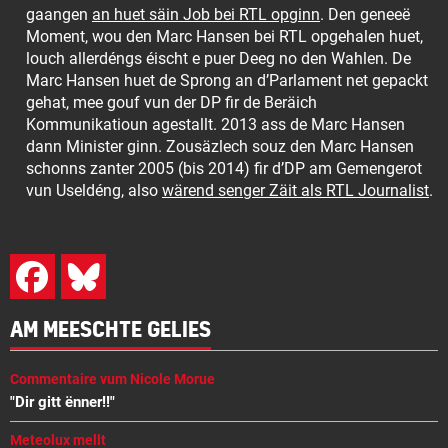
gaangen
an huet säin Job bei RTL opginn
. Den geneeë
Moment, wou den Marc Hansen bei RTL opgehalen huet,
louch allerdéngs éischt e puer Deeg no den Wahlen. De
Marc Hansen huet de Sprong an d’Parlament net gepackt
gehat, mee gouf vun der DP fir de Beräich
Kommunikatioun agestallt. 2013 ass de Marc Hansen
dann Minister ginn. Zousäzlech souz den Marc Hansen
schonns zanter 2005 (bis 2014) fir d’DP am Gemengerot
vun Useldéng, also
wärend senger Zäit als RTL Journalist
.
AM MEESCHTE GELIES
Commentaire vum Nicole Morue
"Dir gitt ënner!!"
Meteolux mellt