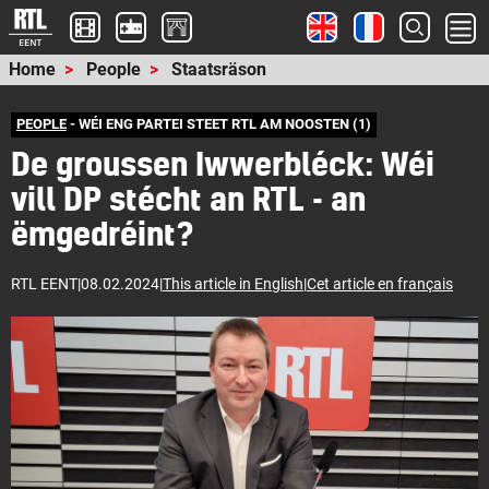
Home
People
Staatsräson
PEOPLE
- WÉI ENG PARTEI STEET RTL AM NOOSTEN (1)
De groussen Iwwerbléck: Wéi
vill DP stécht an RTL - an
ëmgedréint?
RTL EENT
|
08.02.2024
|
This article in English
|
Cet article en français