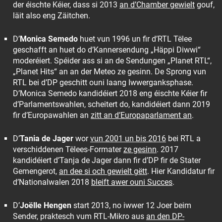
der éischte Kéier, dass si 2013
an d’Chamber gewielt
gouf,
läit also eng Zäitchen.
D’
Monica Semedo
huet vun 1996 un fir d’RTL Tëlee
geschafft an huet do d’Kannersendung „Häppi Diwwi“
moderéiert. Spéider ass si an de Sendungen „Planet RTL“,
„Planet Hits“ an an der Meteo ze gesinn. De Sprong vun
RTL bei d’DP geschitt ouni laang Iwwerganksphase.
D’Monica Semedo kandidéiert 2018 eng éischte Kéier fir
d’Parlamentswahlen, scheitert do, kandidéiert dann 2019
fir d’Europawahlen an
zitt an d’Europaparlament an
.
D’
Tania de Jager
wor
vun 2001 un bis 2016
bei RTL a
verschiddenen Tëlees-Formater
ze gesinn
. 2017
kandidéiert d’Tanja de Jager dann fir d’DP fir de Stater
Gemengerot,
an dee si och gewielt gëtt
. Hier Kandidatur fir
d’Nationalwalen 2018
bleift awer ouni Succes
.
D’
Joëlle Hengen
start 2013, no iwwer 12 Joer beim
Sender, praktesch vum RTL-Mikro aus
an den DP-