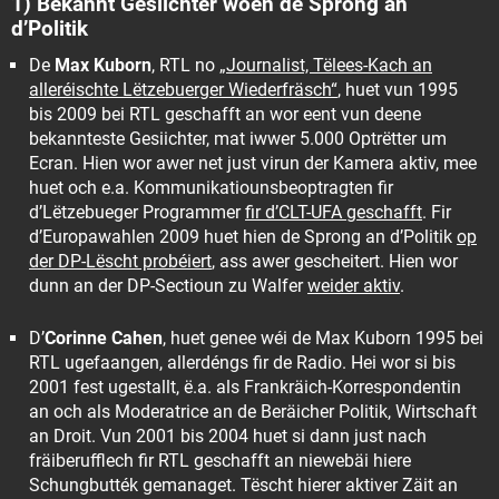
1) Bekannt Gesiichter woen de Sprong an
d’Politik
De
Max Kuborn
, RTL no
„Journalist, Tëlees-Kach an
alleréischte Lëtzebuerger Wiederfräsch“
, huet vun 1995
bis 2009 bei RTL geschafft an wor eent vun deene
bekannteste Gesiichter, mat iwwer 5.000 Optrëtter um
Ecran. Hien wor awer net just virun der Kamera aktiv, mee
huet och e.a. Kommunikatiounsbeoptragten fir
d’Lëtzebueger Programmer
fir d’CLT-UFA geschafft
. Fir
d’Europawahlen 2009 huet hien de Sprong an d’Politik
op
der DP-Lëscht probéiert
, ass awer gescheitert. Hien wor
dunn an der DP-Sectioun zu Walfer
weider aktiv
.
D’
Corinne Cahen
, huet genee wéi de Max Kuborn 1995 bei
RTL ugefaangen, allerdéngs fir de Radio. Hei wor si bis
2001 fest ugestallt, ë.a. als Frankräich-Korrespondentin
an och als Moderatrice an de Beräicher Politik, Wirtschaft
an Droit. Vun 2001 bis 2004 huet si dann just nach
fräiberufflech fir RTL geschafft an niewebäi hiere
Schungbutték gemanaget. Tëscht hierer aktiver Zäit an