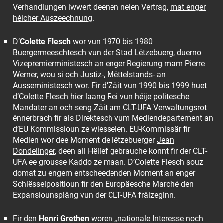
Verhandlungen iwwert deenen neien Vertrag,
mat enger
héicher Auszeechnung
.
D’
Colette Flesch
wor vun 1970 bis 1980
Buergermeeschtesch vun der Stad Lëtzebuerg, duerno
Vizepremierministesch an enger Regierung mam Pierre
Werner, wou si och Justiz-, Mëttelstands- an
Ausseministesch wor. Fir d’Zäit vun 1990 bis 1999 huet
d’Colette Flesch hier laang Rei vun héije politesche
Mandater an och seng Zäit am CLT-UFA Verwaltungsrot
ënnerbrach fir als Direktesch vum Mediendepartement an
d’EU Kommissioun ze wiesselen. EU-Kommissär fir
Medien wor dee Moment de lëtzebuerger
Jean
Dondelinger
, deen all Hëllef gebrauche konnt fir der CLT-
UFA ee grousse Kaddo ze maan. D’Colette Flesch souz
domat zu engem entscheedenden Moment an enger
Schlësselpositioun fir den Europäesche Marché den
Expansiounspläng vun der CLT-UFA fräizeginn.
Fir den
Henri Grethen
woren „nationale Interesse noch