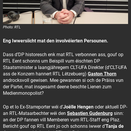
Photo: RTL
Eng Iwwersiicht mat den involvéierten Persounen.
Dass d’DP historesch enk mat RTL verbonnen ass, gouf op
RTL Eent schonns um Beispill vum éischten DP
Staatsminister a laangjähregem CLT-UFA Direkter (d’CLT-UFA
ass de Konzern hannert RTL Lëtzebuerg)
Gaston Thorn
androcksvoll gewisen. Mee gewannen si och de Präiss vun
der Partei, mat insgesamt deene beschte Lienen zum
Medienmonopolist?
Op et lo Ex-Starreporter wéi d’
Joëlle Hengen
oder aktuell DP-
an RTL-Mataarbechter wéi den
Sebastien Gudenburg
sinn:
an der DP fannen vill Memberen vum RTL-Staff eng Plaz.
Beriicht gouf op RTL Eent jo och schonns iwwer d’
Tanja de