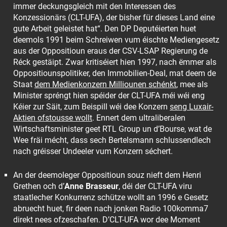
immer deckungsgleich mit den Interessen des
Konzessionärs (CLT-UFA), der bisher für dieses Land eine
gute Arbeit geleistet hat“. Den DP Deputéierten huet
deemols 1991 beim Schreiwen vum éischte Mediengesetz
aus der Oppositioun eraus der CSV-LSAP Regierung de
Réck gestäipt. Zwar kritiséiert hien 1997, nach ëmmer als
Oppositiounspolitiker, den Immobilien-Deal, mat deem de
Staat
dem Medienkonzern Milliounen schénkt
, mee als
Minister spréngt hien spéider der CLT-UFA méi wéi eng
Kéier zur Säit, zum Beispill wéi dee Konzern
seng Luxair-
Aktien ofstousse wollt
. Ennert dem ultraliberalen
Wirtschaftsminister geet RTL Group un d’Bourse, wat de
Wee fräi mécht, dass sech Bertelsmann schlussendlech
nach gréisser Undeeler vum Konzern séchert.
An der deemoleger Oppositioun souz nieft dem Henri
Grethen och d’
Anne Brasseur
, déi der CLT-UFA viru
staatlecher Konkurrenz schütze wollt an 1996 e Gesetz
abruecht huet, fir deen nach jonken Radio 100komma7
direkt nees ofzeschafen. D’CLT-UFA wor dee Moment