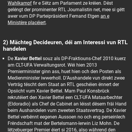
Wahlkampf
fir e Sëtz am Parlament ze kréien. Dëst
geléngt der prominenter RTL Journalistin net, mee si gëtt
awer vum DP Parteipräsident Fernand Etgen
an e
Ministère placéiert
.
2) Mächteg Decideuren, déi am Interessi vun RTL
handelen
De
Xavier Bettel
souz als DP-Fraktiouns-Chef 2010 kuerz
am CLT-UFA Verwaltungsrot. Wéi hien 2013
Premierminister ginn ass, huet hien och den Posten als
Medienminister iwwerholl. D’Aushandele vun direkt zwee
Verträg tëscht dem Staat an RTL geschéien ënnert der
Opsiicht vum Xavier Bettel. Mam Paul Konsbrück
rekrutéiert den Xavier Bettel een CLT-UFA Mataarbechter
(Eldoradio) als Chef de Cabinet an léisst dësem fräi Hand
beim Aushandelen vum zweeten Staatsvertrag. De Xavier
Bettel verbënnt eegenen Aussoen no och eng perseinlech
Frëndschaft mat der Bertelsmann-Ierwin Liz Mohn. De
lëtzebuerger Premier éiert si 2016, also während den