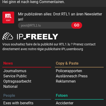
Hei ginn et nach keng Commentairen.
Mir publizéiren alles: Drot RTL1 an ären Newsletter
an!
GO
Vous souhaitez faire de la publicité sur RTL1.lu ? Prenez contact
directement avec notre régie publicitaire IPLuxembourg
News
Copy & Paste
Journalismus
Policerapporten
Service Public
Auslännesch Press
Optragsaarbecht
Reklammen
National
People
Fotoen
Exes with benefits
Accidenter