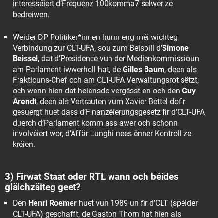
interesséiert d’Frequenz 100komma7 selwer ze
bedreiwen.
Weider DP Politiker*innen hunn eng méi wichteg
Verbindung zur CLT-UFA, sou zum Beispill d’
Simone
Beissel
, dat d’
Presidence vun der Medienkommissioun
am Parlament iwwerholl hat
, de
Gilles Baum
, deen als
Fraktiouns-Chef och am CLT-UFA Verwaltungsrot sëtzt,
och wann hien dat heiansdo vergësst
an och den
Guy
Arendt
, deen als Vertrauten vum Xavier Bettel dofir
gesuergt huet dass d’Finanzéierungsgesetz fir d’CLT-UFA
duerch d’Parlament komm ass awer och schonn
involvéiert wor, d’Affär Lunghi nees ënner Kontroll ze
kréien.
3) Firwat Staat oder RTL wann och béides
gläichzäiteg geet?
Den
Henri Roemer
huet vun 1989 un fir d’CLT (spéider
CLT-UFA) geschafft, de Gaston Thorn hat hien als