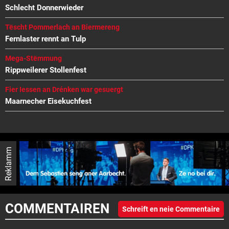
Schlecht Donnerwieder
Tëscht Pommerlach an Biermereng
Fernlaster rennt an Tulp
Mega-Stëmmung
Rippweilerer Stollenfest
Fier Iessen an Drénken war gesuergt
Maarnecher Eisekuchfest
Reklamm
COMMENTAIREN
Schreift en neie Commentaire