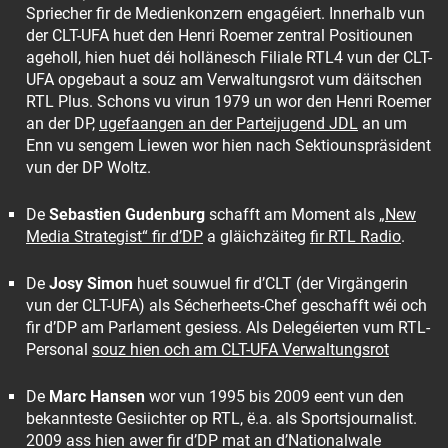
Spriecher fir de Medienkonzern engagéiert. Innerhalb vun
der CLT-UFA huet den Henri Roemer zentral Positiounen
ageholl, hien huet déi hollänesch Filiale RTL4 vun der CLT-
UFA opgebaut a souz am Verwaltungsrot vum däitschen
RTL Plus. Schons vu virun 1979 un wor den Henri Roemer
an der DP,
ugefaangen an der Parteijugend JDL
an um
Enn vu sengem Liewen wor hien nach Sektiounspräsident
vun der DP Woltz.
De
Sebastien Gudenburg
schafft am Moment als
„New
Media Strategist“ fir d’DP
a gläichzäiteg
fir RTL Radio
.
De
Josy Simon
huet souwuel fir d’CLT (der Virgängerin
vun der CLT-UFA) als Sécherheets-Chef geschafft wéi och
fir d’DP am Parlament gesiess. Als Delegéierten vum RTL-
Personal
souz hien och am CLT-UFA Verwaltungsrot
De
Marc Hansen
wor vun 1995 bis 2009 eent vun den
bekannteste Gesiichter op RTL, ë.a. als Sportsjournalist.
2009 ass hien awer fir d’DP mat an d’Nationalwale