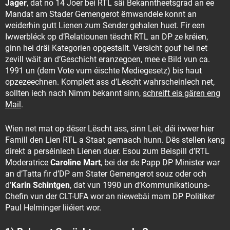
Jager
, dat no 14 Joer bei RTL säi Bekanntheetsgrad an ee
Mandat am Stader Gemengerot ëmwandele konnt an
weiderhin
gutt Lienen zum Sender gehalen huet
. Fir een
Iwwerbléck op d’Relatiounen tëscht RTL an DP ze kréien,
ginn hei dräi Kategorien opgestallt. Versicht gouf hei net
zevill wäit an d’Geschicht eranzegoen, mee e Bild vun ca.
1991 un (dem Vote vum éischte Mediegesetz) bis haut
opzezeechnen. Komplett ass d’Lëscht wahrscheinlech net,
sollten iech nach Nimm bekannt sinn,
schreift eis gären eng
Mail
.
Wien net mat op dëser Lëscht ass, sinn Leit, déi iwwer hier
Famill den Lien RTL a Staat gemaach hunn. Dës stellen keng
direkt a perséinlech Lienen duer. Esou zum Beispill d’RTL
Moderatrice
Caroline Mart
, bei der de Papp DP Minister war
an d’Tatta fir d’DP am Stater Gemengerot souz oder och
d’
Karin Schintgen
, dat vun 1990 un d’Kommunikatiouns-
Chefin vun der CLT-UFA wor an niewebäi mam DP Politiker
Paul Helminger liiéiert wor.