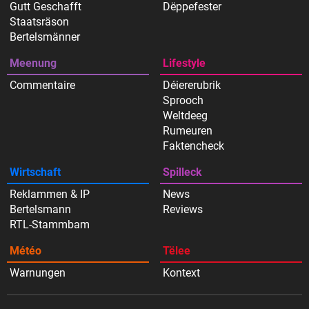
Gutt Geschafft
Dëppefester
Staatsräson
Bertelsmänner
Meenung
Lifestyle
Commentaire
Déiererubrik
Sprooch
Weltdeeg
Rumeuren
Faktencheck
Wirtschaft
Spilleck
Reklammen & IP
News
Bertelsmann
Reviews
RTL-Stammbam
Météo
Tëlee
Warnungen
Kontext