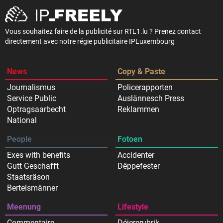
Vous souhaitez faire de la publicité sur RTL1.lu ? Prenez contact
directement avec notre régie publicitaire IPLuxembourg
News
Copy & Paste
Journalismus
Policerapporten
Service Public
Auslännesch Press
Optragsaarbecht
Reklammen
National
People
Fotoen
Exes with benefits
Accidenter
Gutt Geschafft
Dëppefester
Staatsräson
Bertelsmänner
Meenung
Lifestyle
Commentaire
Déiererubrik