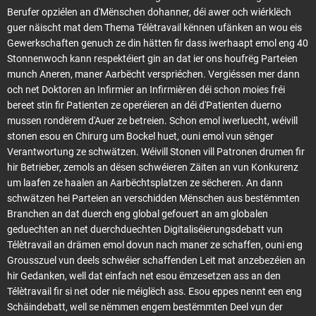
Berufer opziélen an d'Mënschen dohanner, déi awer och wiérklëch
guer näischt mat dem Thema Télètravail kënnen ufänken an wou eis
Gewerkschaften genuch ze din hätten fir dass iwerhaapt emol eng 40
Stonnenwoch kann respektéiert gin an dat ier ons houfrëg Parteien
munch Aneren, maner Aarbëcht verspriéchen. Vergiéssen mer dann
och net Doktoren an Infirmier an Infirmièren déi schon moies fréi
bereet stin fir Patienten ze operéieren an déi d'Patienten duerno
mussen rondërem d'Auer ze betreien. Schon emol iwerluecht, wéivill
stonen esou en Chirurg um Bockel huet, ouni emol vun sënger
Verantwortung ze schwätzen. Wéivill Stonen vill Patronen drumen fir
hir Betrieber, zemols an dësen schwéieren Zäiten an vun Konkurenz
um laafen ze haalen an Aarbëchtsplatzen ze sëcheren. An dann
schwätzen hei Parteien an verschidden Mënschen aus bestëmmten
Branchen an dat duerch eng global gefouert an am globalen
geduechten an net duerchduechten Digitaliséierungsdebatt vun
Télètravail an drämen emol dovun nach maner ze schaffen, ouni eng
Grousszuel vun deels schwéier schaffenden Leit mat anzebezéien an
hir Gedanken, well dat einfach net esou ëmzesetzen ass an den
Télètravail fir si net oder nie méiglëch ass. Esou eppes nennt een eng
Schäindebatt, well se nëmmen engem bestëmmten Deel vun der