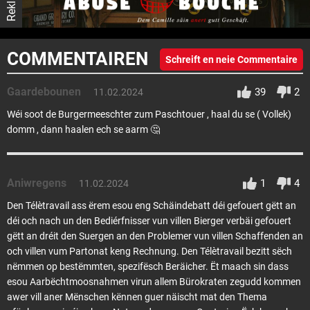
COMMENTAIREN
Schreift en neie Commentaire
Gaardebounen
39
2
11.02.2024
Wéi soot de Burgermeeschter zum Paschtouer , haal du se ( Vollek)
domm , dann haalen ech se aarm 🤔
Aniwregens
1
4
11.02.2024
Den Télètravail ass ërem esou eng Schäindebatt déi gefouert gëtt an
déi och nach un den Bediérfnisser vun villen Bierger verbäi gefouert
gëtt an dréit den Suergen an den Problemer vun villen Schaffenden an
och villen vum Partonat keng Rechnung. Den Télètravail bezitt sëch
nëmmen op bestëmmten, spezifësch Beräicher. Ët maach sin dass
esou Aarbëchtmoosnahmen virun allem Bürokraten zegudd kommen
awer vill aner Mënschen kënnen guer näischt mat den Thema