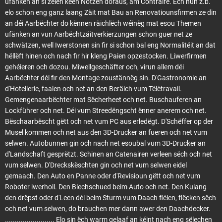
ufänken an si zéien keen Notzen doraus, am Contraire. Ëch hun z.b.
elo schon eng ganz laang Zäit mat Bau an Renovatiounsfirmen ze din
an déi Aarbëchter do kënnen räichlëch wéinëg mat esou Themen
ufänken an vun Aarbëchtzäitverkierzungen schon guer net ze
schwätzen, well Iwerstonen sin fir si schon bal eng Normalitéit an dat
hëllëft hinen och nach fir hir kleng Paien opzestocken. Liwerfirmen
gehéieren och dozou. Miwellgeschäfter och, virun allem déi
Aarbëchter déi fir den Montage zoustännëg sin. D'Gastronomie an
d'Hotellerie, faalen och net an den Beräich vum Télètravail.
Gemengenaarbëchter mat Sëcherheet och net. Buschauferen an
Lockführer och net. Déi vum Streedëngscht ënner anerem och net.
Bëschaarbëscht gëtt och net vum PC aus erledëgt. D'Schëffer op der
Musel kommen och net aus den 3D-Drucker an fueren och net vum
selwen. Autobunnen gin och nach net esoubal vum 3D-Drucker an
d'Landschaft gesprëtzt. Schinen an Catenairen verleen sëch och net
vum selwen. D'Dreckskëschten gin och net vum selwen eidel
gemaach. Den Auto en Panne oder d'Revisioun gëtt och net vum
Roboter iwerholl. Den Blechschued beim Auto och net. Den Kulang
den drëpst oder d'Leen déi beim Sturm vum Daach fléien, flëcken sëch
och net vum selwen, do brauchen mer dann awer den Daachdecker.
......................... Elo sin ëch warm gelaaf an kéint nach eng sëlechen