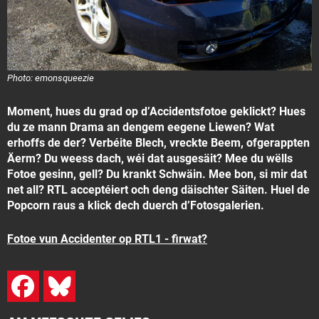
Photo: emonsqueezie
Moment, hues du grad op d’Accidentsfotoe geklickt? Hues
du ze mann Drama an dengem eegene Liewen? Wat
erhoffs de der? Verbéite Blech, vreckte Beem, ofgerappten
Äerm? Du weess dach, wéi dat ausgesäit? Mee du wëlls
Fotoe gesinn, gell? Du krankt Schwäin. Mee bon, si mir dat
net all? RTL acceptéiert och deng däischter Säiten. Huel de
Popcorn raus a klick dech duerch d’Fotosgalerien.
Fotoe vun Accidenter op RTL1 - firwat?