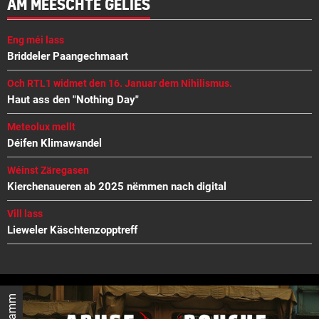
AM MEESCHTE GELIES
Eng méi lass
Briddeler Paangechmaart
Och RTL1 widmet den 16. Januar dem Nihilismus.
Haut ass den "Nothing Day"
Meteolux mellt
Déifen Klimawandel
Wéinst Zäregasen
Kierchenaueren ab 2025 nëmmen nach digital
Vill lass
Lieweler Käschtenzopptreff
Reklamm