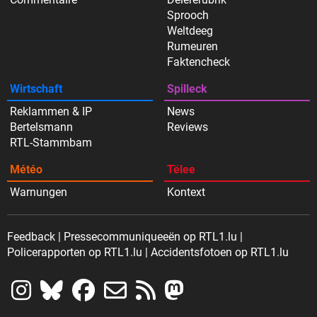
Sprooch
Weltdeeg
Rumeuren
Faktencheck
Wirtschaft
Spilleck
Reklammen & IP
News
Bertelsmann
Reviews
RTL-Stammbam
Météo
Tëlee
Warnungen
Kontext
Feedback
Pressecommuniqueeën op RTL1.lu
Policerapporten op RTL1.lu
Accidentsfotoen op RTL1.lu