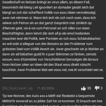
Gesellschaft en Notzen brëngt an virun allem, an dësem Fall,
besonnëch déi kleng Leit ignoréiert an domader gesäit sëch dat
klengt an och dat schaffend Vollëk vun esou Ideen vernoléissëgt,
awer net nëmmen si. Wann ëch iech elo och nach soen, dass ëch
selwer och Patron sin an dat ganzt Gespréich mär zimlëch op
d'Nerven geet, vis-à-vis vum Patronat an och villen vun eisen
Beschäftëgten, dann kënnt där iech all jo elo emol Gedanken
maachen iwer déi Politik, iwer Parteien an och esou Schäindebatten
an wéi wäit si alleguer vun den Besoins an den Problemer vum
gréissten Deel vum Vollëk ëwech sin. Awer geschwën sin jo Wahlen an
dann sin all Debatten gudd fir e puer Stëmmen ze fänken, zemols
esouer, wou d'Gemidder vun Verschiddenen berouëgen déi doraus
hiren Notzen zéien an Ideen déi den Staat esou direkt näischt
kaschten. Awer Problemer léist een esou net, nee ët verschiebt een se.
Elo_haal_awer_op
35
3
11.02.2024
Tjo kee Wonner, den Auto ass a bléift dat flexibelst a bequemste
Mëttel fir iwwerall an zu jidder Zait hin ze kommen. Et brauch een kee