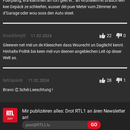
Fuerplang, era klammen an fort geet et.. an virunallem et brauch een
kee Gepäck ze schleefen, ausser déi puer Meter vum Zëmmer an
d‘Garage oder wou soss den Auto steet.
knadderpit
22
0
11.02.2024
Gleewen net méi un de Kleeschen dass Wourecht un Dagliicht kennt.
Hinhalte Politik bis keen méi vun deenen angeblechen Leit op deser
Welt as.
tetrapack
28
1
11.02.2024
Bravo 👏 Schéi Leeschtung !
Mir publizéiren alles: Drot RTL1 an ären Newsletter
an!
GO