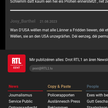
Schlemm datt kaum een hei eis Profien ennerstetzt , net ze 
Josy_Barthel
21.08.2023
Wan D'USA wëllen mat alle Länner a Fridden liewen, déi et
Wëllen, sie an den USA unzegräifen. Déi eenzeg, déi perm
Mir publizéiren alles: Drot RTL1 an ären Newsle
News
Copy & Paste
People
Journalismus
Policerapporten
Exes with be
Service Public
Auslännesch Press
Gutt Gescha
Optragsaarbecht
Reklammen
Staatsräson