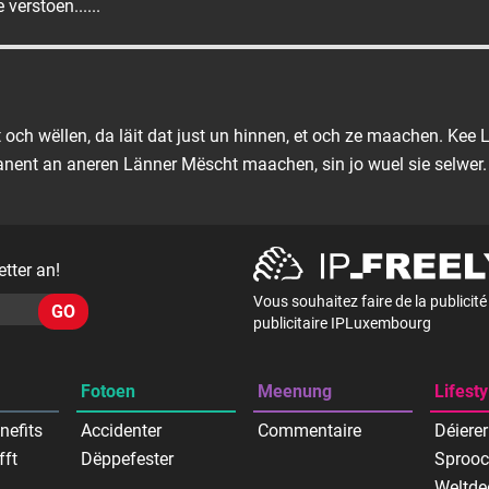
verstoen......
 och wëllen, da läit dat just un hinnen, et och ze maachen. Kee 
anent an aneren Länner Mëscht maachen, sin jo wuel sie selwer.
tter an!
Vous souhaitez faire de la publicit
GO
publicitaire IPLuxembourg
Fotoen
Meenung
Lifesty
nefits
Accidenter
Commentaire
Déierer
fft
Dëppefester
Sproo
Weltde