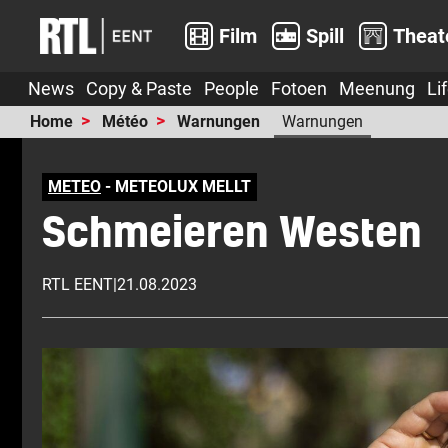
Film
Spill
Theat
News
Copy & Paste
People
Fotoen
Meenung
Li
Home
Météo
Warnungen
Warnungen
METEO
- METEOLUX MELLT
Schmeieren Westen
RTL EENT
|
21.08.2023