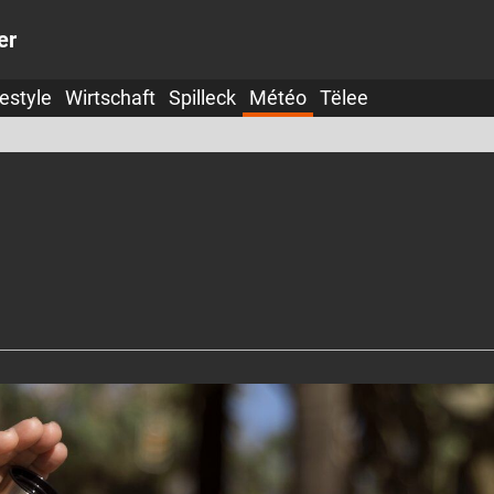
er
festyle
Wirtschaft
Spilleck
Météo
Tëlee