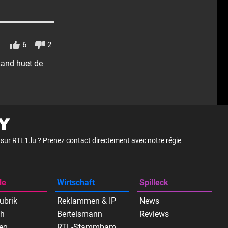
6
2
Land huet de
é sur RTL1.lu ? Prenez contact directement avec notre régie
le
Wirtschaft
Spilleck
ubrik
Reklammen & IP
News
ch
Bertelsmann
Reviews
eg
RTL-Stammbam