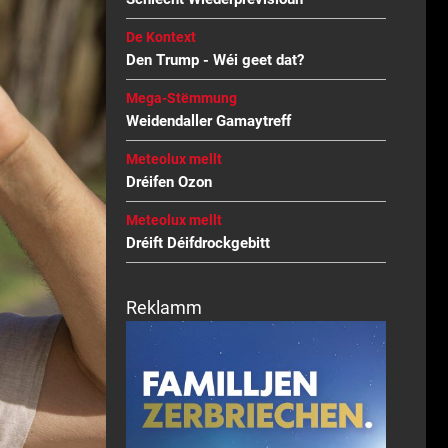
De Kontext
Den Trump - Wéi geet dat?
Mega-Stëmmung
Weidendaller Gamaytreff
Meteolux mellt
Dréifen Ozon
Meteolux mellt
Dréift Déifdrockgebitt
Reklamm