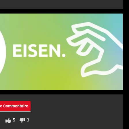
eie Commentaire
5
3