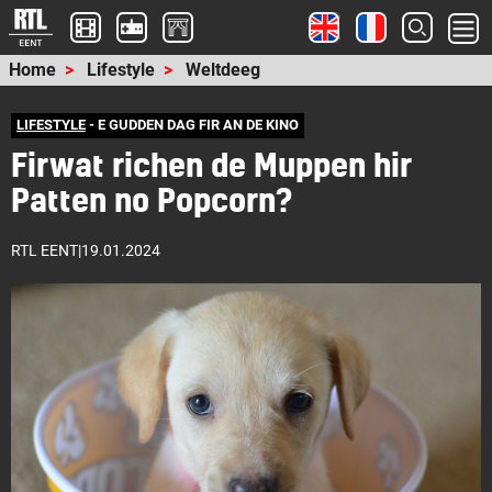
Home
Lifestyle
Weltdeeg
LIFESTYLE
- E GUDDEN DAG FIR AN DE KINO
Firwat richen de Muppen hir
Patten no Popcorn?
RTL EENT
|
19.01.2024