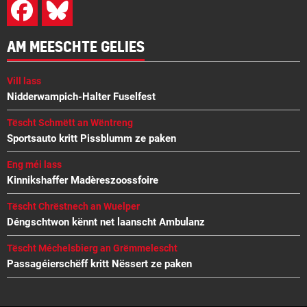
AM MEESCHTE GELIES
Vill lass
Nidderwampich-Halter Fuselfest
Tëscht Schmëtt an Wëntreng
Sportsauto kritt Pissblumm ze paken
Eng méi lass
Kinnikshaffer Madèreszoossfoire
Tëscht Chrëstnech an Wuelper
Déngschtwon kënnt net laanscht Ambulanz
Tëscht Méchelsbierg an Grëmmelescht
Passagéierschëff kritt Nëssert ze paken