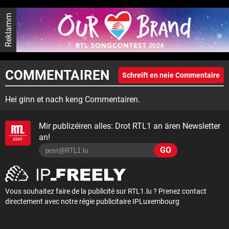
Reklamm
COMMENTAIREN
Schreift en neie Commentaire
Hei ginn et nach keng Commentairen.
Mir publizéiren alles: Drot RTL1 an ären Newsletter
an!
GO
Vous souhaitez faire de la publicité sur RTL1.lu ? Prenez contact
directement avec notre régie publicitaire IPLuxembourg