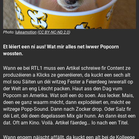
Photo:
lukeamotion
(
CC BY-NC-ND 2.0
)
Et léiert een ni aus! Wat mir alles net iwwer Popcorn
wossten.
Wann ee bei RTL1 muss een Artikel schreiwe fir Content ze
produzéieren a Klicks ze generéieren, da kuckt een sech alt
mol sou Säiten un déi witzeg Fester a Feierdeeg iwwerall op
der Welt an eng Lëscht packen. Haut ass den Dag vum
Popcorn an Amerika. Wat soll een do soen. Ass lecker. Mais,
deen ee ganz waarm mécht, dann explodéiert en, mécht ee
witzege Popp-Sound. Dann nach Zocker drop. Oder Salz fir
déi Leit, déi deen degelassen Mix gär hunn. An dann ësst een
dat. Oft am Kino. Voilà. Artikel fäerdeg… lo nach een Titel.
Wann engem näischt affällt, da kuckt een alt bei de Kolleege