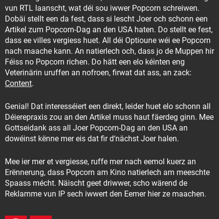
vun RTL laanscht, wat déi sou iwwer Popcorn schreiwen.
Dobäi stellt een da fest, dass si lescht Joer och schonn een
Artikel zum Popcorn-Dag an den USA haten. Do stellt ee fest,
dass ee villes vergiess huet. All déi Optioune wéi ee Popcorn
nach maache kann. An natierlech och, dass jo de Muppen hir
Féiss no Popcorn richen. Do hätt een elo kéinten eng
Veterinärin uruffen an nofroen, firwat dat ass, an zack:
Content
.
Genial! Dat interesséiert een direkt, leider huet elo schonn all
Déierepraxis zou an den Artikel muss haut fäerdeg ginn. Mee
Gottseidank ass all Joer Popcorn-Dag an den USA an
dowéinst kënne mer eis dat fir d‘nächst Joer halen.
Mee ier mer et vergiesse, ruffe mer nach eemol kuerz an
Erënnerung, dass Popcorn am Kino natierlech am meeschte
Spaass mécht. Näischt geet driwwer, scho wärend de
Reklamme vun IP sech iwwert den Eemer hier ze maachen.