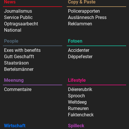
News
Copy & Paste
Journalismus
Policerapporten
Service Public
Auslännesch Press
Optragsaarbecht
Reklammen
National
People
Fotoen
Exes with benefits
Accidenter
Gutt Geschafft
Dëppefester
Staatsräson
Bertelsmänner
Meenung
Lifestyle
Commentaire
Déiererubrik
Sprooch
Weltdeeg
Rumeuren
Faktencheck
Wirtschaft
Spilleck