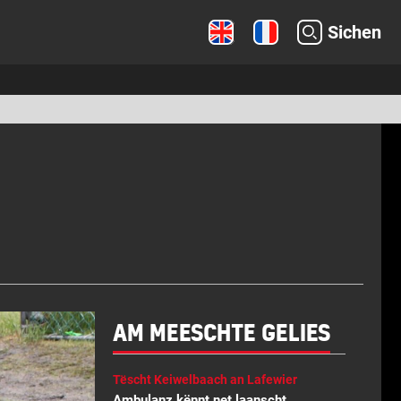
Sichen
AM MEESCHTE GELIES
Tëscht Keiwelbaach an Lafewier
Ambulanz kënnt net laanscht