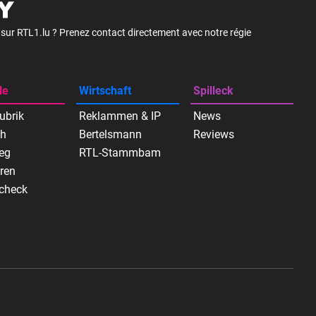
é sur RTL1.lu ? Prenez contact directement avec notre régie
le
Wirtschaft
Spilleck
ubrik
Reklammen & IP
News
ch
Bertelsmann
Reviews
eg
RTL-Stammbam
ren
check