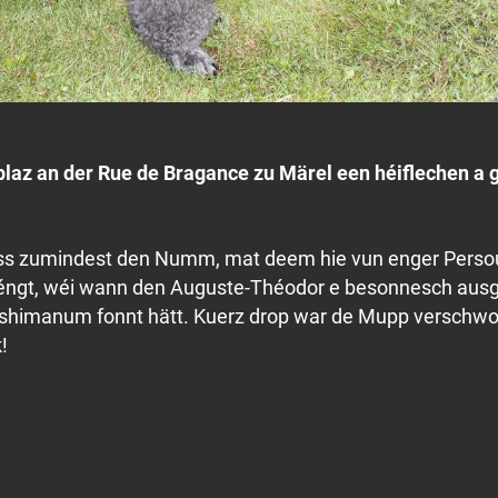
plaz an der Rue de Bragance zu Märel een héiflechen a gu
ss zumindest den Numm, mat deem hie vun enger Persou
schéngt, wéi wann den Auguste-Théodor e besonnesch aus
shimanum fonnt hätt. Kuerz drop war de Mupp verschw
!