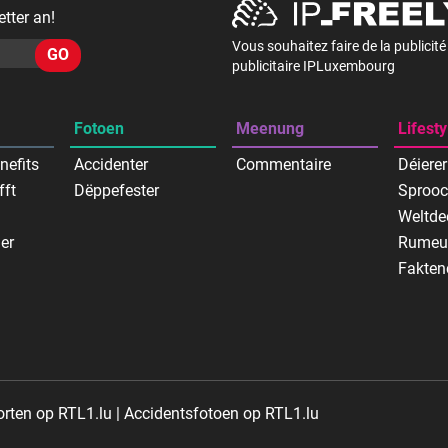
tter an!
Vous souhaitez faire de la publicit
GO
publicitaire IPLuxembourg
Fotoen
Meenung
Lifesty
nefits
Accidenter
Commentaire
Déierer
fft
Dëppefester
Sproo
Weltde
er
Rumeu
Fakten
orten op RTL1.lu
Accidentsfotoen op RTL1.lu