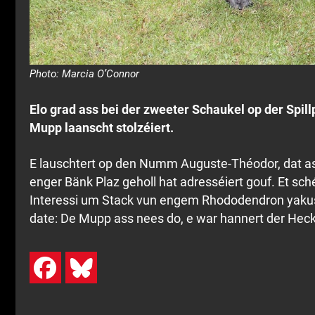
Photo: Marcia O’Connor
Elo grad ass bei der zweeter Schaukel op der Spill
Mupp laanscht stolzéiert.
E lauschtert op den Numm Auguste-Théodor, dat a
enger Bänk Plaz geholl hat adresséiert gouf. Et 
Interessi um Stack vun engem Rhododendron yaku
date: De Mupp ass nees do, e war hannert der Heck