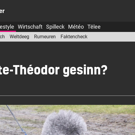
er
festyle
Wirtschaft
Spilleck
Météo
Tëlee
ch
Weltdeeg
Rumeuren
Faktencheck
te-Théodor gesinn?