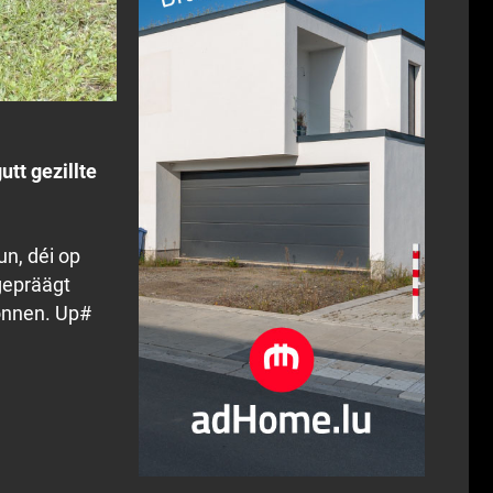
tt gezillte
n, déi op
gepräägt
onnen. Up#