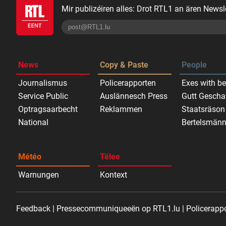
Mir publizéiren alles: Drot RTL1 an ären Newsle
News
Copy & Paste
People
Journalismus
Policerapporten
Exes with be
Service Public
Auslännesch Press
Gutt Gescha
Optragsaarbecht
Reklammen
Staatsräson
National
Bertelsmänn
Météo
Tëlee
Warnungen
Kontext
Feedback
Pressecommuniqueeën op RTL1.lu
Policerapp