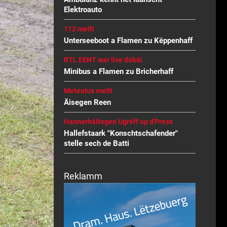
Elektroauto
112 mellt
Unterseeboot a Flamen zu Këppenhaff
RTL EENT war live dobäi
Minibus a Flamen zu Bricherhaff
Meteolux mellt
Äisegen Reen
Hannerhältegen Ugrëff op d'Press
Hallefstaark "Konschtschafender"
stelle sech de Batti
Reklamm