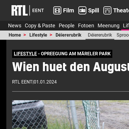
Film
Spill
Theat
News
Copy & Paste
People
Fotoen
Meenung
Li
Home
Lifestyle
Déiererubrik
Déiererubrik
Sproo
LIFESTYLE
- OPREEGUNG AM MÄRELER PARK
Wien huet den Augus
RTL EENT
|
01.01.2024