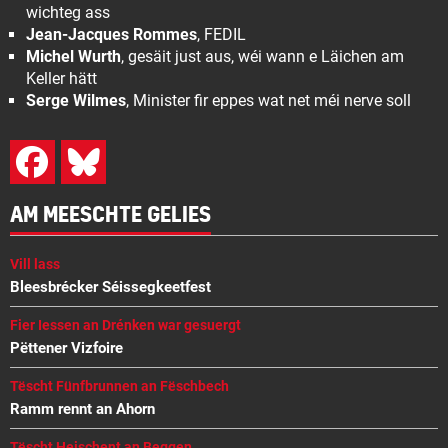
wichteg ass
Jean-Jacques Rommes
, FEDIL
Michel Wurth
, gesäit just aus, wéi wann e Läichen am
Keller hätt
Serge Wilmes
, Minister fir eppes wat net méi nerve soll
AM MEESCHTE GELIES
Vill lass
Bleesbrécker Séissegkeetfest
Fier Iessen an Drénken war gesuergt
Pëttener Vizfoire
Tëscht Fünfbrunnen an Fëschbech
Ramm rennt an Ahorn
Tëscht Heischent an Beggen