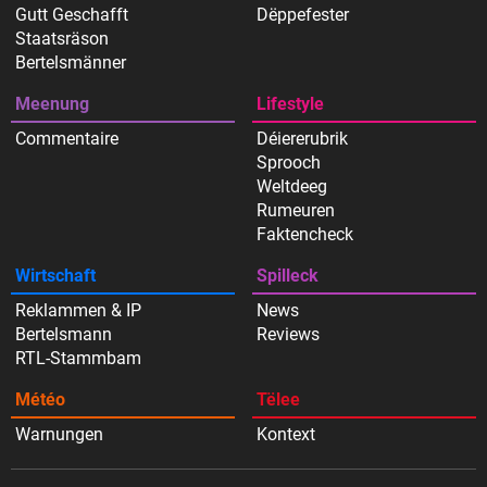
Gutt Geschafft
Dëppefester
Staatsräson
Bertelsmänner
Meenung
Lifestyle
Commentaire
Déiererubrik
Sprooch
Weltdeeg
Rumeuren
Faktencheck
Wirtschaft
Spilleck
Reklammen & IP
News
Bertelsmann
Reviews
RTL-Stammbam
Météo
Tëlee
Warnungen
Kontext