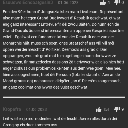
EsoueweiEchdaatgesin3
4
0
01.06.2023
Enn den 90er hunn d’ Jongsozialisten mam Lieutenant Représentant,
also mam heitegen Grand-Duc iwwert d’ Republik geschwat, et war
eng ganz interessant Entrevue fir déi zwou Säiten. Do hunn ech de
Grand-Duc als äusserst interessanten an oppenen Gespréichspartner
erlieft. Egal wat een fundamental vun der Republik oder vun der
Monarchie hält, muss ech soen, onse Staatschef ass vill, vill méi
oppen wéi déi mëscht d’ Politiker. Deemools ass grad d’ Dier
opgaangen, wou mir grad mat him ugefangen hunn doriwwer ze
schwätzen, fir matzedeelen dass ons Zäit eriwwer wier, also hien hätt
enger Diskussioun problemlos kéinten aus dem Wee goen. Mee nee,
hien ass opgestanen, huet déi Persoun (total erstaunt d’ Aen an de
Mond grouss op) no baussen dirigéiert, an d’ Dir erëm zougemaach,
an ganz cool mat ons iwwer dee Sujet geschwat.
Kropefra
151
9
01.06.2023
Leit wärten jo mol nodenken wat dei lescht Joeren alles durch dei
Greng op eis duer kommen ass.