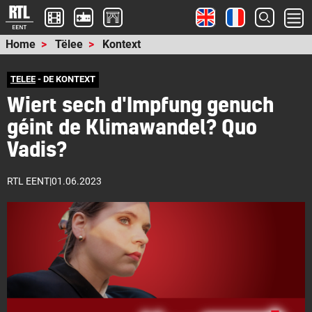
Home
Tëlee
Kontext
TELEE
- DE KONTEXT
Wiert sech d'Impfung genuch
géint de Klimawandel? Quo
Vadis?
RTL EENT
|
01.06.2023