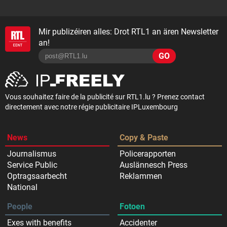
Mir publizéiren alles: Drot RTL1 an ären Newsletter
an!
GO
Vous souhaitez faire de la publicité sur RTL1.lu ? Prenez contact
directement avec notre régie publicitaire IPLuxembourg
News
Copy & Paste
Journalismus
Policerapporten
Service Public
Auslännesch Press
Optragsaarbecht
Reklammen
National
People
Fotoen
Exes with benefits
Accidenter