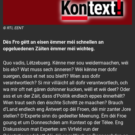
© RTL EENT
Dës Fro gëtt an eisen ëmmer méi schnellen an
opgeluedenen Zäiten ëmmer méi wichteg.
Quo vadis, Lëtzebuerg. Kënne mer sou weidermaachen, wéi
bis elo? Wat muss sech änneren? Wéi kënne mer dofir
suergen, dass et net sou bleift? Wien ass dofir
verantwortlech? Si mir villäicht all dofir verantwortlech, och
wa mir oft net gären dohinner kucken, wëll et wéi deet? Oder
ass et un der Zäit, dass d'Politik endlech eppes ënnerhëlt?
Wien traut sech den éischte Schrëtt ze maachen? Brauch
d'Land endlech eng Äntwert op déi Froen, déi mir zanter Jore
stellen? D'Experte sinn do gedeelter Meenung. Ëm déi Froe
goung et um Donneschden am Kontext op der Tëlee. Eng
Diskussioun mat Experten am Virfeld vun der