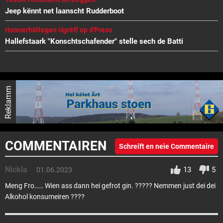
Jeep kënnt net laanscht Rudderboot
Hannerhältegen Ugrëff op d'Press
Hallefstaark "Konschtschafender" stelle sech de Batti
Reklamm
COMMENTAIREN
Schreift en neie Commentaire
Nickla
13
5
01.06.2023
Meng Fro…… Wien ass dann hei gefrot gin. ????? Nemmen just dei dei
Alkohol konsumeiren ????