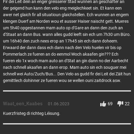
Fir dei Leit dein an enger greisserer Stad wunnen an geschäfter an
der geigend hun kann den velo eng meiglechkeet sin. Et kann een
awer net glaich fir all situatioun glaichstellen. Ech wunnen an engem
klengen Duerf am Norden wou et ausser Haiser naischt gett. Mueres
um 5h40 opgestannen mam auto op d'Gare an dann den zuch an
d'Staat an dann Bus. wann alles gudd leeft sin ech um 7h30 um Büro.
um 16h40 den zuch nees erop an 17h45 sin ech dann doheem.
Erwaard der dann dass ech dann nach den Velo huelen vir bis op
Pommerlach ze fueren an do eenmol Woch akaafen gin??? Ech
fueren elo 1x woch mam auto an d'Stat an gin dann no der Aarbecht
nach schnell akaafen an dann erop. Mam auto sin ech souguer mei
schnell wei Auto/Zuch/Bus... Den Velo as gudd fir dei Leit dei Zäit hun
gemittlech dohinner ze fueren wou se wellen ouni zaitdrock asw.
Waat_een_Kaabes
69
22
01.06.2023
Kuerzfristeg di richteg Léisung.