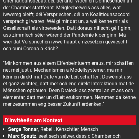
Orientatiounsdebatt déi, déi aner Woch en Donneschden an
der Chamber stattfënnt. Méiglecherweis ass alles, wat
iwwereg bleift, déi Verspriechen, déi am Koalitiounsaccord
versprach gi waren. Wéi gi mir dat un, a wéi kënne mir als
Gesellschaft eis virbereeden. Datt doraus näischt géif ginn,
ass zimmlech séier wärend der Pandemie kloer ginn. Mä
wier dat Verspriechen iwwerhaapt ëmzesetzen gewiescht
och ouni Corona a Krich?
"Mir kommen aus eisem Elfenbeintuerm eraus, mir schaffen
net méi just u Mechanismen a Modellsystemer, mä mir
kënnen direkt mat Date vun de Leit schaffen. Dowéinst ass
et ganz wichteg, datt mer och eng direkt Interaktioun mat de
Mënschen opbauen. Deen Dräieck ass zentral an et ass och
elementar, datt mer un d'Leit erukommen. Nëmmen da kënne
mer zesummen eng besser Zukunft erdenken."
D'Invitéeën am Kontext
Serge Tonnar
, Rebell, Kënschtler, Mënsch
Marc Spautz
, seet sech selwer, dass d'Chamber och