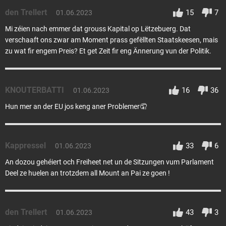
den Trellert
15
7
01.06.2023
Mi zéien nach emmer dat grouss Kapital op Lëtzebuerg. Dat
verschaaft ons zwar am Moment prass gefëllten Staatskeesen, mais
zu wat fir engem Preis? Et get Zeit fir eng Ännerung vun der Politik.
KNOUTERBATTI
16
36
01.06.2023
Hun mer an der EU jos keng aner Problemer🤦
Kappressel
33
6
01.06.2023
An dozou gehéiert och Freiheet net un de Sitzungen vum Parlament
Deel ze huelen an trotzdem all Mount an Pai ze goen !
den Trellert
43
3
01.06.2023