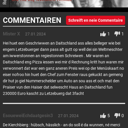
COMMENTAIREN
Schreift en neie Commentaire
Mister X
1
1
27.01.2024
Hei huet een Geschriwwen an Daitschland ass alles belleger wie bei
engem Letzebuerger dann pass alt gutt op well dei sin Weltmeschter
am iwwerstonnen an regiestonnen Schreiwen . Mir waren an
Daitschland eng Pizza iessen wei mir d Rechnung kritt hun waren mir
verwonnert dat war een ganz aneren Preis wei op der Menüskaart no
eiser nofroo hin huet den Chef zum Fenster raus gekuckt an gemeng
dir hut jo giel Nummerschelder um Auto an sou ass et och mat den
Praiser vun den Haiser dat selwescht Haus an Daitschland fun
230000 Euro kascht zu Letzebuerg dat 3facht
EsoueweiEchdaatgesin3
5
0
27.01.2024
De Kierchbierg : hübsch, hässlich - an do soll é da wunnen, né merci