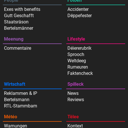
People
Fotoen
Exes with benefits
Accidenter
Gutt Geschafft
Dëppefester
Staatsräson
Bertelsmänner
Meenung
Lifestyle
Commentaire
Déiererubrik
Sprooch
Weltdeeg
Rumeuren
Faktencheck
Wirtschaft
Spilleck
Reklammen & IP
News
Bertelsmann
Reviews
RTL-Stammbam
Météo
Tëlee
Warnungen
Kontext