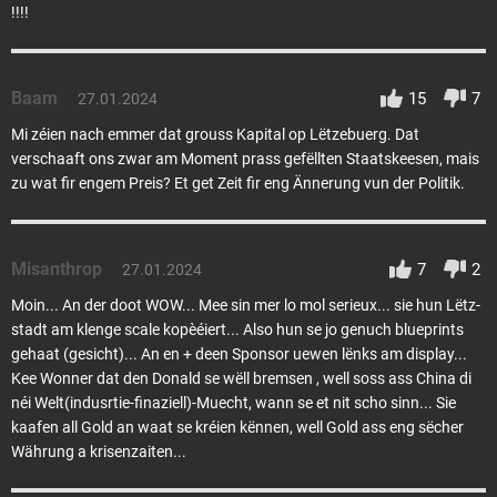
!!!!
Baam
15
7
27.01.2024
Mi zéien nach emmer dat grouss Kapital op Lëtzebuerg. Dat
verschaaft ons zwar am Moment prass gefëllten Staatskeesen, mais
zu wat fir engem Preis? Et get Zeit fir eng Ännerung vun der Politik.
Misanthrop
7
2
27.01.2024
Moin... An der doot WOW... Mee sin mer lo mol serieux... sie hun Lëtz-
stadt am klenge scale kopèéiert... Also hun se jo genuch blueprints
gehaat (gesicht)... An en + deen Sponsor uewen lënks am display...
Kee Wonner dat den Donald se wëll bremsen , well soss ass China di
néi Welt(indusrtie-finaziell)-Muecht, wann se et nit scho sinn... Sie
kaafen all Gold an waat se kréien kënnen, well Gold ass eng sëcher
Währung a krisenzaiten...