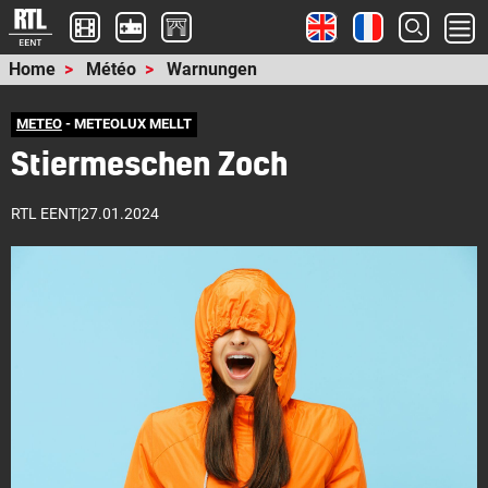
Home
Météo
Warnungen
METEO
- METEOLUX MELLT
Stiermeschen Zoch
RTL EENT
|
27.01.2024