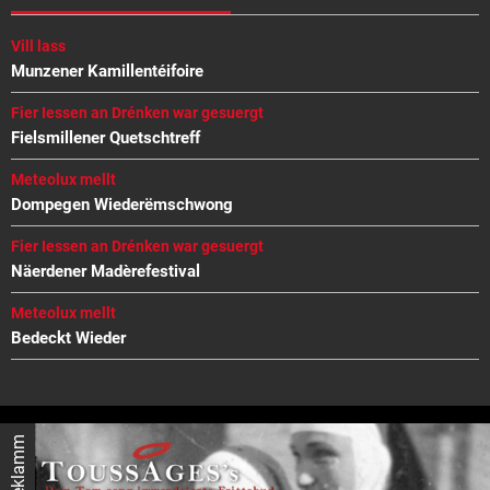
Vill lass
Munzener Kamillentéifoire
Fier Iessen an Drénken war gesuergt
Fielsmillener Quetschtreff
Meteolux mellt
Dompegen Wiederëmschwong
Fier Iessen an Drénken war gesuergt
Näerdener Madèrefestival
Meteolux mellt
Bedeckt Wieder
Reklamm