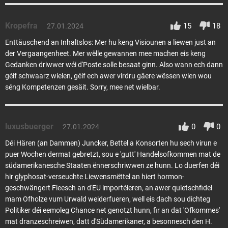
Kropefra
15
18
27.01.2024
Enttäuschend an Inhaltslos: Mer hu keng Visiounen a liewen just an
der Vergaangenheet. Mer wëlle gewannen mee machen eis keng
Gedanken driwwer wéi d'Poste solle besaat ginn. Also wann ech dann
géif schwaarz wielen, géif ech awer virdru gäere wëssen wien wou
séng Kompetenzen gesäit. Sorry, mee net wielbar.
luxusbuerger
0
0
27.01.2024
Déi Hären (an Dammen) Juncker, Bettel a Konsorten hu sech virun e
puer Wochen dermat gebretzt, sou e 'gutt' Handelsofkommen mat de
südamerikanesche Staaten ënnerschriwwen ze hunn. Lo duerfen déi
hir glyphosat-verseuchte Liewensmëttel an hiert hormon-
geschwängert Fleesch an d'EU importéieren, an awer quietschfidel
mam Ofholze vum Urwald weiderfueren, well eis dach sou dichteg
Politiker déi eemoleg Chance net genotzt hunn, fir an dat 'Ofkommes'
mat dranzeschreiwen, datt d'Südamerikaner, a besonnesch den H.