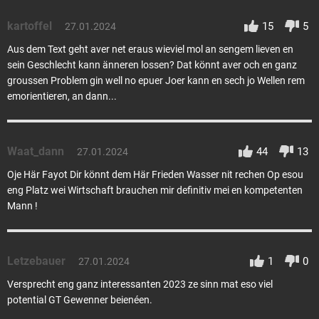
kartoffel
15
5
27.01.2024
Aus dem Text geht aver net eraus wieviel mol an sengem lieven en
sein Geschlecht kann änneren lossen? Dat könnt aver och en ganz
groussen Problem gin well no epuer Joer kann en sech jo Wellen rem
emorientieren, an dann...
Waat_dann
44
13
27.01.2024
Oje Här Fayot Dir könnt dem Här Frieden Wasser nit rechen Op esou
eng Platz wei Wirtschaft brauchen mir definitiv mei en kompetenten
Mann !
Letzebauer
1
0
27.01.2024
Versprecht eng ganz interessanten 2023 ze sinn mat eso viel
potential GT Gewenner beienéen.