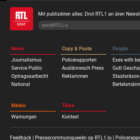
Mir publizéiren alles: Drot RTL1 an ären Newsle
News
Copy & Paste
People
Journalismus
Policerapporten
Exes with be
Service Public
Auslännesch Press
Gutt Gescha
Optragsaarbecht
Reklammen
Staatsräson
National
Bertelsmänn
Météo
Tëlee
Warnungen
Kontext
Feedback
Pressecommuniqueeën op RTL1.lu
Policerapp