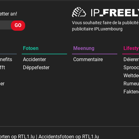
tter an!
Vous souhaitez faire de la publicit
GO
publicitaire IPLuxembourg
Fotoen
Meenung
Lifesty
nefits
Accidenter
Commentaire
Déierer
fft
Dëppefester
Sproo
Weltde
er
Rumeu
Fakten
orten op RTL1.lu
Accidentsfotoen op RTL1.lu