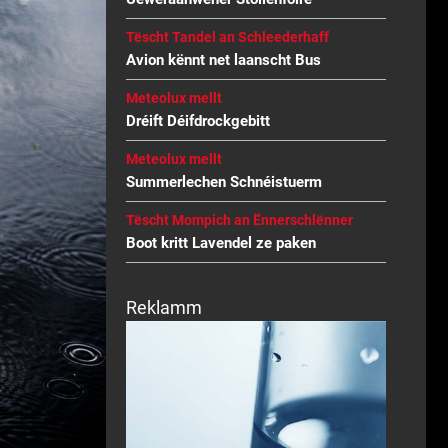
Tëscht Tandel an Schleederhaff
Avion kënnt net laanscht Bus
Meteolux mellt
Dréift Déifdrockgebitt
Meteolux mellt
Summerlechen Schnéistuerm
Tëscht Mompich an Ënnerschlënner
Boot kritt Lavendel ze paken
Reklamm