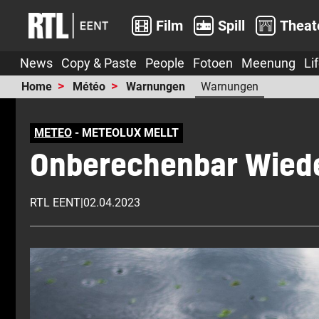
Film
Spill
Theat
News
Copy & Paste
People
Fotoen
Meenung
Li
Home
Météo
Warnungen
Warnungen
METEO
- METEOLUX MELLT
Onberechenbar Wiede
RTL EENT
|
02.04.2023