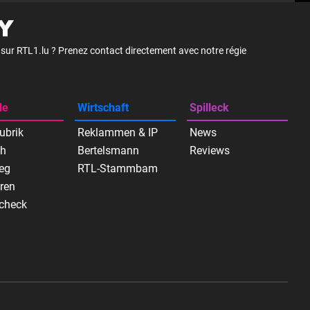
é sur RTL1.lu ? Prenez contact directement avec notre régie
le
Wirtschaft
Spilleck
ubrik
Reklammen & IP
News
ch
Bertelsmann
Reviews
eg
RTL-Stammbam
ren
check