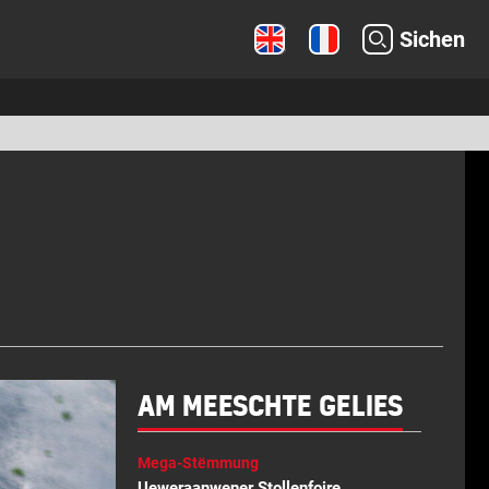
Sichen
AM MEESCHTE GELIES
Mega-Stëmmung
Ueweraanwener Stollenfoire