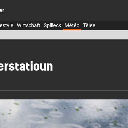
er
festyle
Wirtschaft
Spilleck
Météo
Tëlee
rstatioun