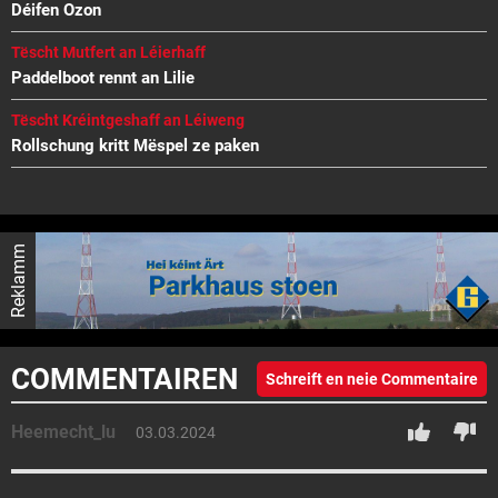
Déifen Ozon
Tëscht Mutfert an Léierhaff
Paddelboot rennt an Lilie
Tëscht Kréintgeshaff an Léiweng
Rollschung kritt Mëspel ze paken
Reklamm
COMMENTAIREN
Schreift en neie Commentaire
Heemecht_lu
03.03.2024