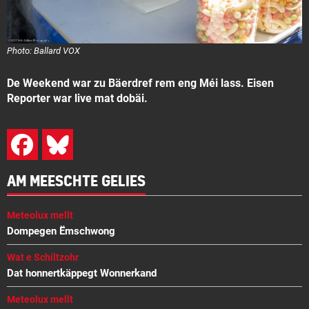
Photo: Ballard VOX
De Weekend war zu Bäerdref rem eng Méi lass. Eisen
Reporter war live mat dobäi.
AM MEESCHTE GELIES
Meteolux mellt
Dompegen Ëmschwong
Wat e Schiltzohr
Dat honnertkäppegt Wonnerkand
Meteolux mellt