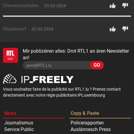
Gleewennetalles
03.03.2024
Maulwuerf
03.03.2024
Mir publizéiren alles: Drot RTL1 an ären Newsletter
an!
GO
Vous souhaitez faire de la publicité sur RTL1.lu ? Prenez contact
directement avec notre régie publicitaire IPLuxembourg
News
Copy & Paste
Journalismus
Policerapporten
Service Public
Auslännesch Press