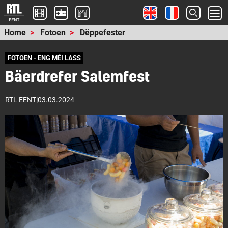
Home
Fotoen
Dëppefester
FOTOEN
- ENG MÉI LASS
Bäerdrefer Salemfest
RTL EENT
|
03.03.2024