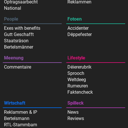
Optragsaarbecht
Reklammen
National
People
Fotoen
Exes with benefits
Accidenter
Gutt Geschafft
Dëppefester
Staatsräson
Bertelsmänner
Meenung
Lifestyle
Commentaire
Déiererubrik
Sprooch
Weltdeeg
Rumeuren
Faktencheck
Wirtschaft
Spilleck
Reklammen & IP
News
Bertelsmann
Reviews
RTL-Stammbam