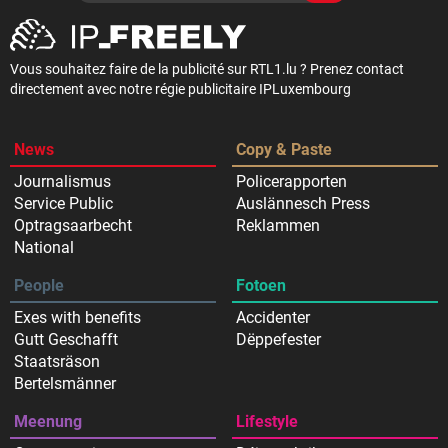
Vous souhaitez faire de la publicité sur RTL1.lu ? Prenez contact
directement avec notre régie publicitaire IPLuxembourg
News
Copy & Paste
Journalismus
Policerapporten
Service Public
Auslännesch Press
Optragsaarbecht
Reklammen
National
People
Fotoen
Exes with benefits
Accidenter
Gutt Geschafft
Dëppefester
Staatsräson
Bertelsmänner
Meenung
Lifestyle