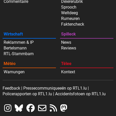
Commentaire
Déiererubrik
Sprooch
Weltdeeg
Rumeuren
Faktencheck
Wirtschaft
Spilleck
Reklammen & IP
News
Bertelsmann
Reviews
RTL-Stammbam
Météo
Tëlee
Warnungen
Kontext
Feedback
Pressecommuniqueeën op RTL1.lu
Policerapporten op RTL1.lu
Accidentsfotoen op RTL1.lu