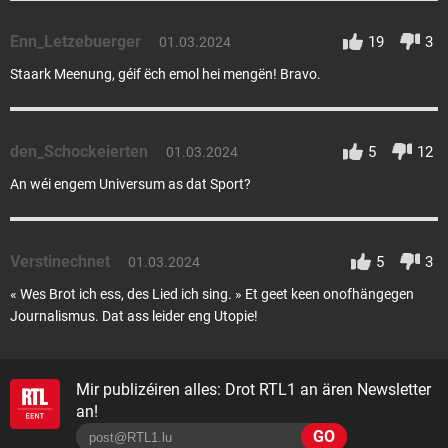
Enn_Letzebuerger
19
3
01.03.2024
Staark Meenung, géif ëch emol hei mengën! Bravo.
den_Schockeierten
5
12
01.03.2024
An wéi engem Universum as dat Sport?
Verstinechnet
5
3
01.03.2024
« Wes Brot ich ess, des Lied ich sing. » Et geet keen onofhängegen
Journalismus. Dat ass leider eng Utopie!
Mir publizéiren alles: Drot RTL1 an ären Newsletter
an!
GO