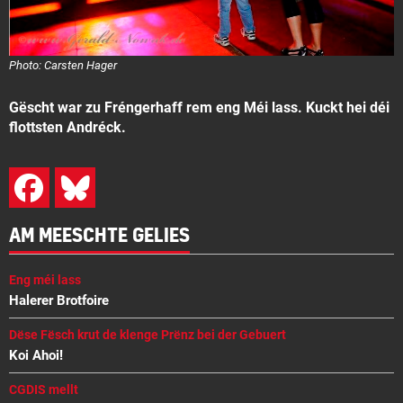
Photo: Carsten Hager
Gëscht war zu Fréngerhaff rem eng Méi lass. Kuckt hei déi
flottsten Andréck.
AM MEESCHTE GELIES
Eng méi lass
Halerer Brotfoire
Dëse Fësch krut de klenge Prënz bei der Gebuert
Koi Ahoi!
CGDIS mellt