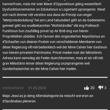
hannerfroen, mais mir wier léiwer d'Oppositioun géing wesentlech
Dysfunktionnementer an Edukatioun a Logement uprangeren. Waat
ech nach ëmmer nët verstinn ass dass de Prinzip vun enger
"Mietpreisdeckelung" hei am Land tabuiséiert gëtt an da Gedeesems
gemeet gëtt wa wuelbekannten "Wohlständler" déi eng Politesch
Funktioun hun zoufälleg privat op Air BnB eng vun hieren
Propriétéiten ubidden. Ech fannen den ongenéierten Nepotismus an
d'Schaafen vun deieren Posten vun verschiddenen Memberen vun
dëser Regierung vill méi bedenklech wéi der Mme Cahen hier Gestioun
vun hierem privatem Patrimoine. Privat mailen mat der Ministère's
Adress kann eemoleg als Feeler duerchkommen, mais et sin vill méi
grav Mësstänn ënner dëser Regierung unzeprangeren wéi
Gardenhaisercher an der Mme Cahen hier mailen.
meteomann
20
3
01.03.2024
Majo Jessi as jo deng Alterskategorie da neischt wei eran an
d'Sardinebex pleneren.