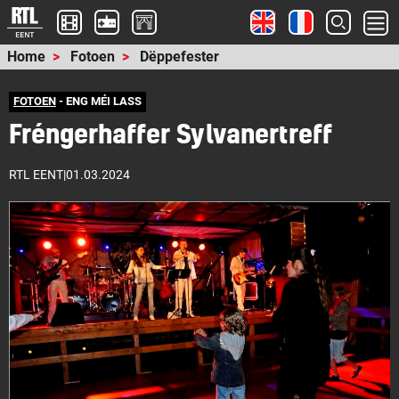
Home
Fotoen
Dëppefester
FOTOEN
- ENG MÉI LASS
Fréngerhaffer Sylvanertreff
RTL EENT
|
01.03.2024