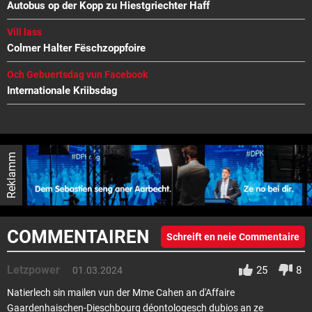
Autobus op der Kopp zu Hiestgriechter Haff
Vill lass
Colmer Halter Fëschzoppfoire
Och Gebuertsdag vun Facebook
Internationale Kriibsdag
Reklamm
COMMENTAIREN
Schreift en neie Commentaire
Letzpower
25
8
01.03.2024
Natierlech sin mailen vun der Mme Cahen an d'Affaire
Gaardenhaischen-Dieschbourg déontologesch dubios an ze