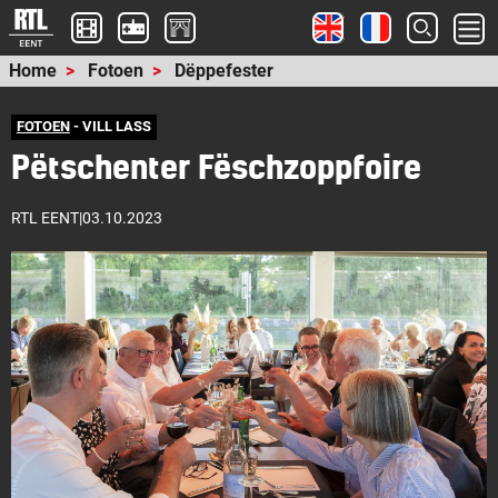
Home
Fotoen
Dëppefester
FOTOEN
- VILL LASS
Pëtschenter Fëschzoppfoire
RTL EENT
|
03.10.2023