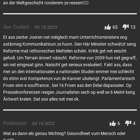
an der Weltgeschicht ronderem ze reesen!🤷‍♂️
den Trellert
65
13
03.10.2023
Et ass zenter Joeren net méiglech mam Unterrichtsministere eng
astänneg Kommunikatioun ze hunn. Den Här Minister schwätzt seng
Reforme mat rethoreschen Mettelen schéin. Kritik get net eescht
geholl. Um Terrain ännert näischt. Reforme vun 2009 hun net gegraff,
sin net emgesat ginn. Naischt get serieux evaluéiert. Fakt ass, dass
mer an den internationalen a nationalen Studen emmer mei schlecht
do stinn wat Kompetenze vun de Kanner ubelangt. Parlamentaresch
Froen sinn e souffrance.. bei 16 Froen ass den Delai depasseier. Op
Pressekonferenzen reegen Journalisten sech op well se 6 Meint keng
Äntwert kreien. Dat ass alles net mei ok.
Politmotor
6
4
03.10.2023
Wat as dann elo genau Wichteg? Gesondheet vum Mensch oder