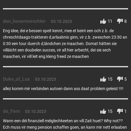
den_hexemeeschter
11
8
03.10.2023
Eng idee, dei e bessen speit kennt, mee et keint een och z.b. de
chreschtdaags-trakteren d,arlaabnis ginn, vir z.b. zweschen 23:30 an
0:30 een tour duerch d,ländchen ze maachen. Domat hätten sie
villäicht een doubelen succes, vir all hier arbecht, dei sie sech
maachen, vir vill leit eng kleng freed ze maachen
Duke_of_Lux
15
5
03.10.2023
allez komm mir verbinden autoen dann ass daat problem geleist !!!!
de_Fern
15
1
03.10.2023
Wann een déi finanziell méiglechkeeten an vill Zait huet? Why not??
Ech muss vir meng pension schaffen goen, an kann mir nett erlaaben