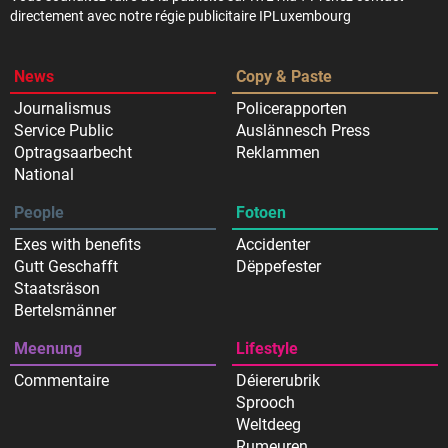
directement avec notre régie publicitaire IPLuxembourg
News
Copy & Paste
Journalismus
Policerapporten
Service Public
Auslännesch Press
Optragsaarbecht
Reklammen
National
People
Fotoen
Exes with benefits
Accidenter
Gutt Geschafft
Dëppefester
Staatsräson
Bertelsmänner
Meenung
Lifestyle
Commentaire
Déiererubrik
Sprooch
Weltdeeg
Rumeuren