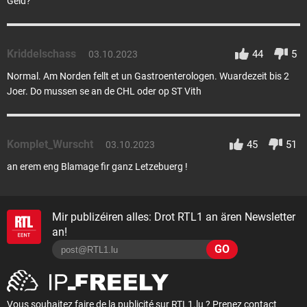
Geld?
Kriddelschass
44
5
03.10.2023
Normal. Am Norden fellt et un Gastroenterologen. Wuardezeit bis 2
Joer. Do mussen se an de CHL oder op ST Vith
Komplet_Wurscht
45
51
03.10.2023
an erem eng Blamage fir ganz Letzebuerg !
Mir publizéiren alles: Drot RTL1 an ären Newsletter
an!
GO
Vous souhaitez faire de la publicité sur RTL1.lu ? Prenez contact