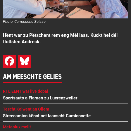
Photo: Carrosserie Suisse
Hënt war zu Pëtschent rem eng Méi lass. Kuckt hei déi
flottsten Andréck.
AM MEESCHTE GELIES
RTL EENT war live dobäi
Sportsauto a Flamen zu Luerenzweiler
Tëscht Kolwent an Ollem
Streecamion kënnt net laanscht Camionnette
Meteolux mellt