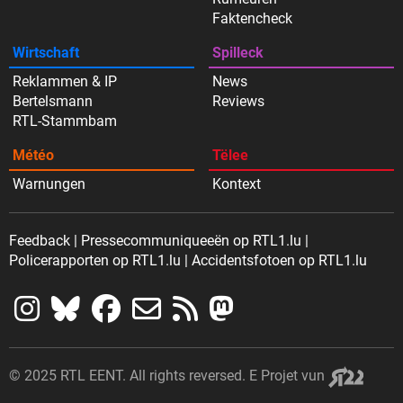
Faktencheck
Wirtschaft
Spilleck
Reklammen & IP
News
Bertelsmann
Reviews
RTL-Stammbam
Météo
Tëlee
Warnungen
Kontext
Feedback
Pressecommuniqueeën op RTL1.lu
Policerapporten op RTL1.lu
Accidentsfotoen op RTL1.lu
© 2025 RTL EENT. All rights reversed.
E Projet vun