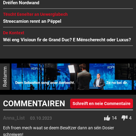
Dréifen Nordwand
Tëscht Eenelter an Uewerglabech
Streecamion rennt an Pëppel
De Kontext
Wéi eng Visioun fir de Grand Duc? E Mënscherecht oder Luxus?
Reklamm
COMMENTAIREN
Schreift en neie Commentaire
Anna_List
14
4
03.10.2023
Ech froen mech waat se deem Besétzer dann an séin Dosier
schreiwen!