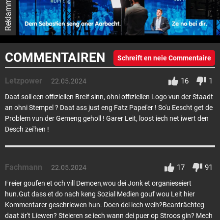
Reklamm
COMMENTAIREN
Schreift en neie Commentaire
Letzpower
16
1
22.05.2024
Daat soll een offiziellen Breif sinn, ohni offiziellen Logo vun der Staadt
an ohni Stempel ? Daat ass just eng Fatz Papei'er ! So'u Eescht get de
Problem vun der Gemeng geholl ! Garer Leit, loost iech net iwert den
Desch zei'hen !
Fachmann
17
91
22.05.2024
Freier goufen et och vill Demoen,wou dei Jonk et organieseiert
hun.Gut dass et do nach keng Sozial Medien gouf wou Leit hier
Kommentarer geschriewen hun. Doen dei iech weih?Beanträchteg
daat är't Liewen? Steieren se iech wann dei puer op Stroos gin? Mech