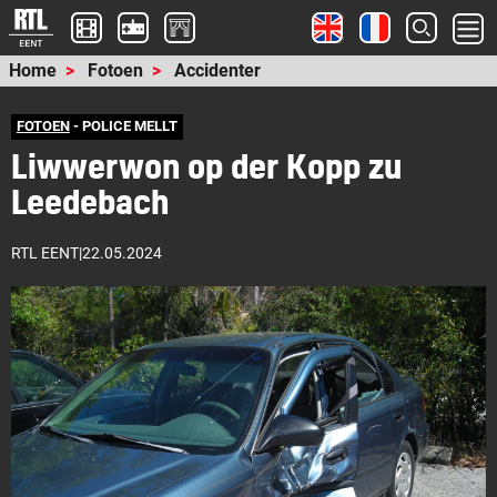
Home
Fotoen
Accidenter
FOTOEN
- POLICE MELLT
Liwwerwon op der Kopp zu
Leedebach
RTL EENT
|
22.05.2024