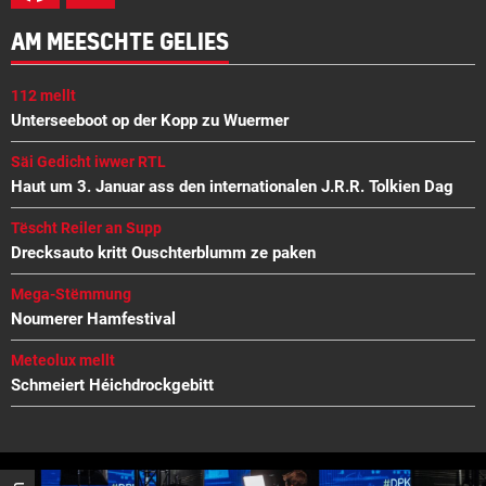
AM MEESCHTE GELIES
112 mellt
Unterseeboot op der Kopp zu Wuermer
Säi Gedicht iwwer RTL
Haut um 3. Januar ass den internationalen J.R.R. Tolkien Dag
Tëscht Reiler an Supp
Drecksauto kritt Ouschterblumm ze paken
Mega-Stëmmung
Noumerer Hamfestival
Meteolux mellt
Schmeiert Héichdrockgebitt