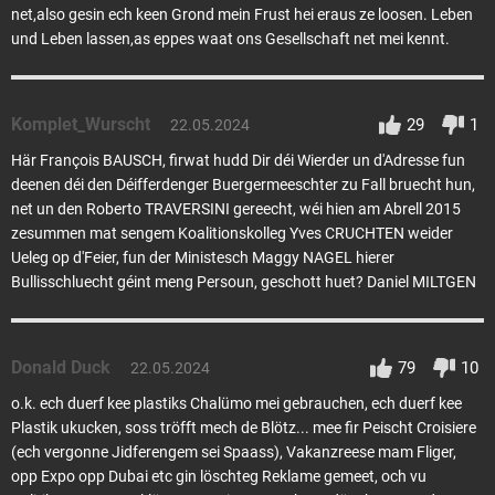
net,also gesin ech keen Grond mein Frust hei eraus ze loosen. Leben
und Leben lassen,as eppes waat ons Gesellschaft net mei kennt.
Komplet_Wurscht
29
1
22.05.2024
Här François BAUSCH, firwat hudd Dir déi Wierder un d'Adresse fun
deenen déi den Déifferdenger Buergermeeschter zu Fall bruecht hun,
net un den Roberto TRAVERSINI gereecht, wéi hien am Abrell 2015
zesummen mat sengem Koalitionskolleg Yves CRUCHTEN weider
Ueleg op d'Feier, fun der Ministesch Maggy NAGEL hierer
Bullisschluecht géint meng Persoun, geschott huet? Daniel MILTGEN
Donald Duck
79
10
22.05.2024
o.k. ech duerf kee plastiks Chalümo mei gebrauchen, ech duerf kee
Plastik ukucken, soss tröfft mech de Blötz... mee fir Peischt Croisiere
(ech vergonne Jidferengem sei Spaass), Vakanzreese mam Fliger,
opp Expo opp Dubai etc gin löschteg Reklame gemeet, och vu