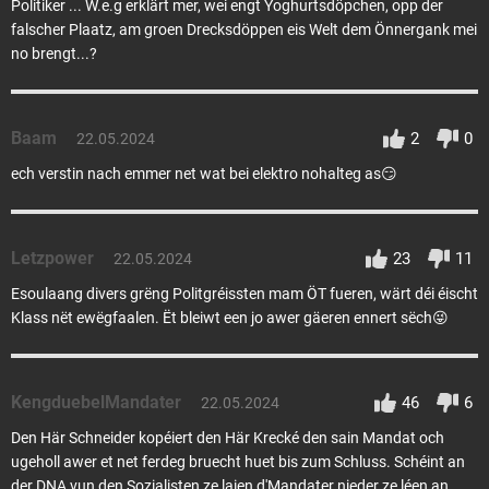
Politiker ... W.e.g erklärt mer, wei engt Yoghurtsdöpchen, opp der
falscher Plaatz, am groen Drecksdöppen eis Welt dem Önnergank mei
no brengt...?
Baam
2
0
22.05.2024
ech verstin nach emmer net wat bei elektro nohalteg as😏
Letzpower
23
11
22.05.2024
Esoulaang divers grëng Politgréissten mam ÖT fueren, wärt déi éischt
Klass nët ewëgfaalen. Ët bleiwt een jo awer gäeren ennert sëch😜
KengduebelMandater
46
6
22.05.2024
Den Här Schneider kopéiert den Här Krecké den sain Mandat och
ugeholl awer et net ferdeg bruecht huet bis zum Schluss. Schéint an
der DNA vun den Sozialisten ze laien d'Mandater nieder ze léen an