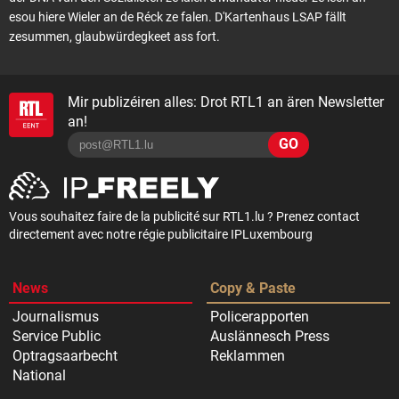
esou hiere Wieler an de Réck ze falen. D'Kartenhaus LSAP fällt
zesummen, glaubwürdegkeet ass fort.
Mir publizéiren alles: Drot RTL1 an ären Newsletter
an!
GO
Vous souhaitez faire de la publicité sur RTL1.lu ? Prenez contact
directement avec notre régie publicitaire IPLuxembourg
News
Copy & Paste
Journalismus
Policerapporten
Service Public
Auslännesch Press
Optragsaarbecht
Reklammen
National