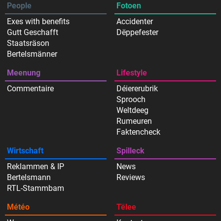
People
Fotoen
Exes with benefits
Accidenter
Gutt Geschafft
Dëppefester
Staatsräson
Bertelsmänner
Meenung
Lifestyle
Commentaire
Déiererubrik
Sprooch
Weltdeeg
Rumeuren
Faktencheck
Wirtschaft
Spilleck
Reklammen & IP
News
Bertelsmann
Reviews
RTL-Stammbam
Météo
Tëlee