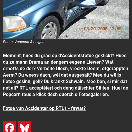
Photo: Vanessa & Leigha
Moment, hues du grad op d’Accidentsfotoe geklickt? Hues
du ze mann Drama an dengem eegene Liewen? Wat
erhoffs de der? Verbéite Blech, vreckte Beem, ofgerappten
Äerm? Du weess dach, wéi dat ausgesäit? Mee du wëlls
Fotoe gesinn, gell? Du krankt Schwäin. Mee bon, si mir dat
net all? RTL acceptéiert och deng däischter Säiten. Huel de
Popcorn raus a klick dech duerch d’Fotosgalerien.
Fotoe vun Accidenter op RTL1 - firwat?