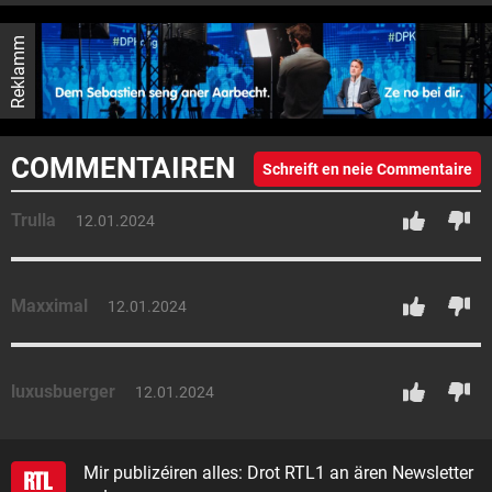
Reklamm
COMMENTAIREN
Schreift en neie Commentaire
Trulla
12.01.2024
Maxximal
12.01.2024
luxusbuerger
12.01.2024
Mir publizéiren alles: Drot RTL1 an ären Newsletter