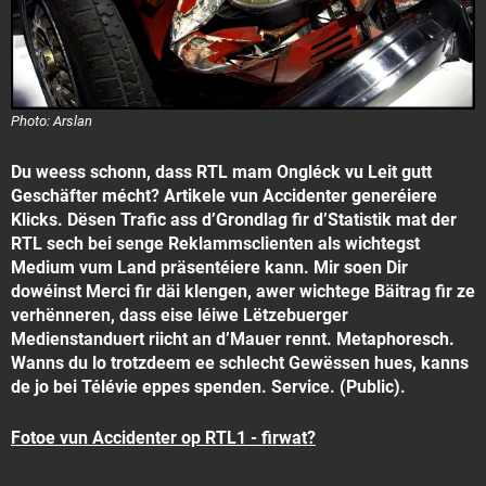
Photo: Arslan
Du weess schonn, dass RTL mam Ongléck vu Leit gutt
Geschäfter mécht? Artikele vun Accidenter generéiere
Klicks. Dësen Trafic ass d’Grondlag fir d’Statistik mat der
RTL sech bei senge Reklammsclienten als wichtegst
Medium vum Land präsentéiere kann. Mir soen Dir
dowéinst Merci fir däi klengen, awer wichtege Bäitrag fir ze
verhënneren, dass eise léiwe Lëtzebuerger
Medienstanduert riicht an d’Mauer rennt. Metaphoresch.
Wanns du lo trotzdeem ee schlecht Gewëssen hues, kanns
de jo bei Télévie eppes spenden. Service. (Public).
Fotoe vun Accidenter op RTL1 - firwat?