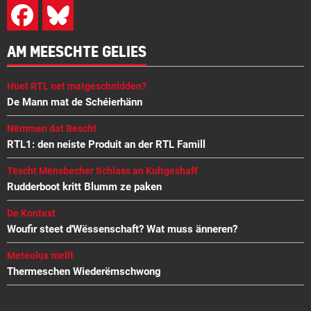
AM MEESCHTE GELIES
Huet RTL net matgeschnidden?
De Mann mat de Schéierhänn
Nëmmen dat Bescht
RTL1: den neiste Produit an der RTL Famill
Tëscht Mënsbecher Schlass an Kultgeshaff
Rudderboot kritt Blumm ze paken
De Kontext
Woufir steet d'Wëssenschaft? Wat muss änneren?
Meteolux mellt
Thermeschen Wiederëmschwong