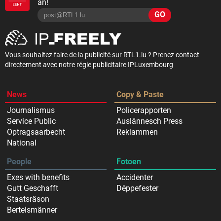
an!
GO
Vous souhaitez faire de la publicité sur RTL1.lu ? Prenez contact
directement avec notre régie publicitaire IPLuxembourg
News
Copy & Paste
Journalismus
Policerapporten
Service Public
Auslännesch Press
Optragsaarbecht
Reklammen
National
People
Fotoen
Exes with benefits
Accidenter
Gutt Geschafft
Dëppefester
Staatsräson
Bertelsmänner