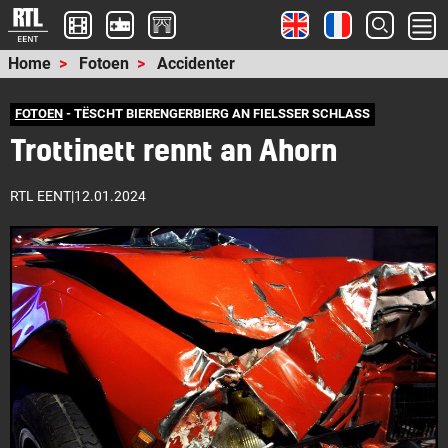
Home
Fotoen
Accidenter
FOTOEN
- TËSCHT BIERENGERBIERG AN FIELSSER SCHLASS
Trottinett rennt an Ahorn
RTL EENT
|
12.01.2024