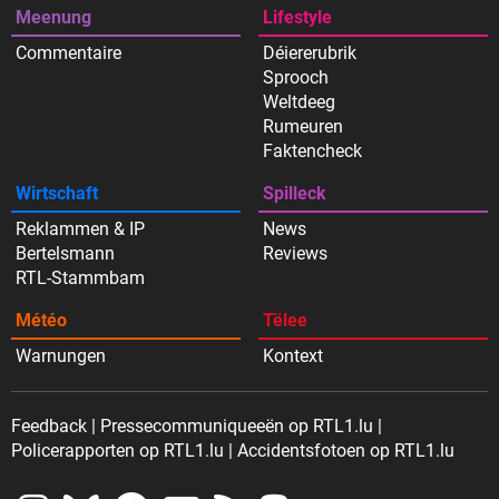
Meenung
Lifestyle
Commentaire
Déiererubrik
Sprooch
Weltdeeg
Rumeuren
Faktencheck
Wirtschaft
Spilleck
Reklammen & IP
News
Bertelsmann
Reviews
RTL-Stammbam
Météo
Tëlee
Warnungen
Kontext
Feedback
Pressecommuniqueeën op RTL1.lu
Policerapporten op RTL1.lu
Accidentsfotoen op RTL1.lu