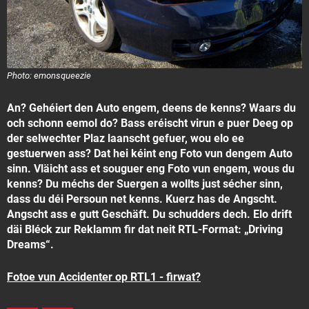
Photo: emonsqueezie
An? Gehéiert den Auto engem, deens de kenns? Waars du
och schonn eemol do? Bass eréischt virun e puer Deeg op
der selwechter Plaz laanscht gefuer, wou elo ee
gestuerwen ass? Dat hei kéint eng Foto vun dengem Auto
sinn. Vläicht ass et souguer eng Foto vun engem, wous du
kenns? Du méchs der Suergen a wollts just sécher sinn,
dass du déi Persoun net kenns. Kuerz has de Angscht.
Angscht ass e gutt Geschäft. Du schudders dech. Elo drift
däi Bléck zur Reklamm fir dat neit RTL-Format: „Driving
Dreams“.
Fotoe vun Accidenter op RTL1 - firwat?