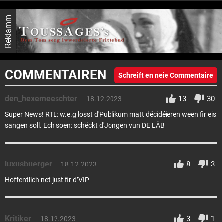
Reklamm
COMMENTAIREN
Schreift en neie Commentaire
den_hexemeeschter
13
30
18.12.2023
Super News! RTL: w.e.g losst d'Publikum matt décidéieren ween fir eis
sangen soll. Ech soen: schëckt d'Jongen vun DE LÄB
luxusbuerger
8
3
18.12.2023
Hoffentlich net just fir d’VIP
Kritiker
3
1
18.12.2023