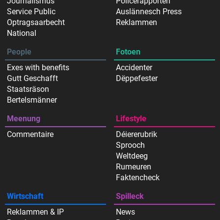
Journalismus
Policerapporten
Service Public
Auslännesch Press
Optragsaarbecht
Reklammen
National
People
Fotoen
Exes with benefits
Accidenter
Gutt Geschafft
Dëppefester
Staatsräson
Bertelsmänner
Meenung
Lifestyle
Commentaire
Déiererubrik
Sprooch
Weltdeeg
Rumeuren
Faktencheck
Wirtschaft
Spilleck
Reklammen & IP
News