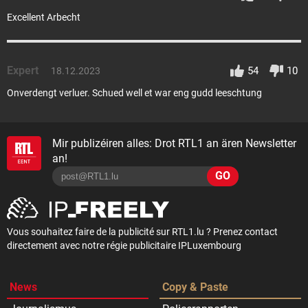
Excellent Arbecht
Expert
54
10
18.12.2023
Onverdengt verluer. Schued well et war eng gudd leeschtung
Mir publizéiren alles: Drot RTL1 an ären Newsletter
an!
GO
Vous souhaitez faire de la publicité sur RTL1.lu ? Prenez contact
directement avec notre régie publicitaire IPLuxembourg
News
Copy & Paste