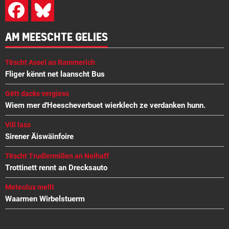
AM MEESCHTE GELIES
Tëscht Assel an Rammerich
Fliger kënnt net laanscht Bus
Gëtt dacks vergiess
Wiem mer d'Heescheverbuet wierklech ze verdanken hunn.
Vill lass
Sirener Äiswäinfoire
Tëscht Trudlermillen an Neihaff
Trottinett rennt an Drecksauto
Meteolux mellt
Waarmen Wirbelstuerm