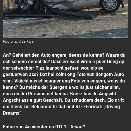
Photo: andras kare
An? Gehéiert den Auto engem, deens de kenns? Waars du
och schonn eemol do? Bass eréischt virun e puer Deeg op
der selwechter Plaz laanscht gefuer, wou elo ee
gestuerwen ass? Dat hei kéint eng Foto vun dengem Auto
sinn. Vläicht ass et souguer eng Foto vun engem, wous du
kenns? Du méchs der Suergen a wollts just sécher sinn,
dass du déi Persoun net kenns. Kuerz has de Angscht.
Angscht ass e gutt Geschäft. Du schudders dech. Elo drift
däi Bléck zur Reklamm fir dat neit RTL-Format: „Driving
Dreams“.
Fotoe vun Accidenter op RTL1 - firwat?