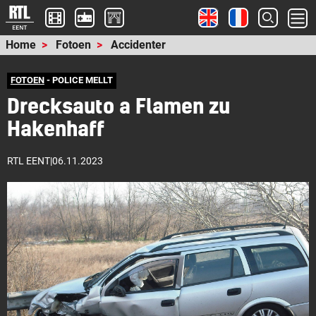
Home
Fotoen
Accidenter
FOTOEN
- POLICE MELLT
Drecksauto a Flamen zu
Hakenhaff
RTL EENT
|
06.11.2023