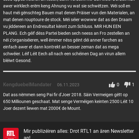
awer wirklech erëm keng Ahnung vu wat sie schwëtzen. Wéi soll en
haut méi gënschteg Bauen mat denen Präiser vun den Materialen, an
mat denen rouptoure de stock. Méi séier wowww dat as den Draam
vu jiddereen an Endresultat kënnt zum Schluss. MIR HUN EEN
PLANG. Ech géif dëss Partei bieden sech neess an Fro zestellen an
néi z'organiséieren, well ëmmer nëss géint déi anner farchen as
einfach awer et dann kontrekt an besser zeman dat as mega
schwéier. Léif Léit Eech all nach een schéinen Dag an virun allem
bléiwt Gesond.
KengduebelMandater
0
1
06.11.2023
Dat ass nëmmen seng Pai fir d'Joer 2018. Säin Vermeigen gëtt op
650 Milliounen geschaat. Mat senge Verméigen keinten 2500 Léit 10
Joer dezent liewen mat 2000€ de Mount.
Mir publizéiren alles: Drot RTL1 an ären Newsletter
an!