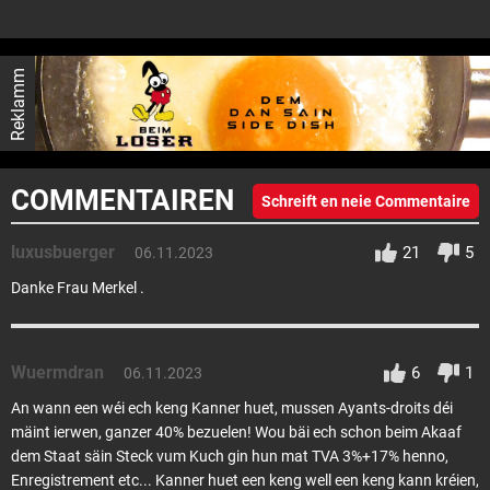
Reklamm
COMMENTAIREN
Schreift en neie Commentaire
luxusbuerger
21
5
06.11.2023
Danke Frau Merkel .
Wuermdran
6
1
06.11.2023
An wann een wéi ech keng Kanner huet, mussen Ayants-droits déi
mäint ierwen, ganzer 40% bezuelen! Wou bäi ech schon beim Akaaf
dem Staat säin Steck vum Kuch gin hun mat TVA 3%+17% henno,
Enregistrement etc... Kanner huet een keng well een keng kann kréien,