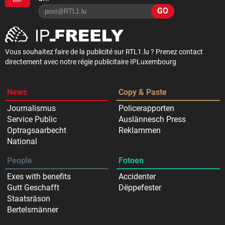
GO
Vous souhaitez faire de la publicité sur RTL1.lu ? Prenez contact
directement avec notre régie publicitaire IPLuxembourg
News
Copy & Paste
Journalismus
Policerapporten
Service Public
Auslännesch Press
Optragsaarbecht
Reklammen
National
People
Fotoen
Exes with benefits
Accidenter
Gutt Geschafft
Dëppefester
Staatsräson
Bertelsmänner