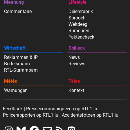
Meenung
Lifestyle
Commentaire
Déiererubrik
Sprooch
Weltdeeg
Rumeuren
Faktencheck
Wirtschaft
Spilleck
Reklammen & IP
News
Bertelsmann
Reviews
RTL-Stammbam
Météo
Tëlee
Warnungen
Kontext
Feedback
Pressecommuniqueeën op RTL1.lu
Policerapporten op RTL1.lu
Accidentsfotoen op RTL1.lu