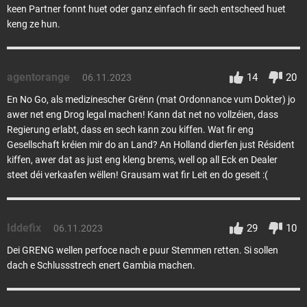
keen Partner fonnt huet oder ganz einfach fir sech entscheed huet
keng ze hun.
agentorange
14
20
06.11.2023
En No Go, als medizinescher Grënn (mat Ordonnance vum Dokter) jo
awer net eng Drog legal machen! Kann dat net no vollzéien, dass
Regierung erlabt, dass en sech kann zou kiffen. Wat fir eng
Gesellschaft kréien mir do an Land? An Holland dierfen just Résident
kiffen, awer dat as just eng kleng brems, well op all Eck en Dealer
steet déi verkaafen wëllen! Grausam wat fir Leit en do geseit :(
Iddefix
29
10
06.11.2023
Dei GRENG wellen perfoce nach e puur Stemmen retten. Si sollen
dach e Schlussstrech enert Gambia machen.