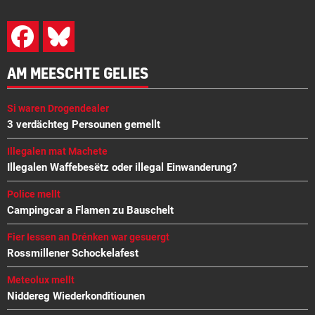
AM MEESCHTE GELIES
Si waren Drogendealer
3 verdächteg Persounen gemellt
Illegalen mat Machete
Illegalen Waffebesëtz oder illegal Einwanderung?
Police mellt
Campingcar a Flamen zu Bauschelt
Fier Iessen an Drénken war gesuergt
Rossmillener Schockelafest
Meteolux mellt
Niddereg Wiederkonditiounen