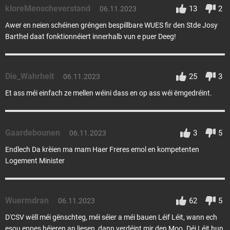
kloreMenscheverstand
13
2
06.11.2023
Awer en neien schéinen gréngen bespillbare WUES fir den Stde Josy
Barthel daat fonktionnéiert innerhalb vun e puer Deeg!
Die_Wahrheit
25
3
06.11.2023
Et ass méi einfach ze mellen wéini dass en op ass wéi ëmgedréint.
Gaardebounen
3
5
06.11.2023
Endlech Da krèien ma mam Haer Freres emol en kompetenten
Logement Minister
Wuermdran
62
5
06.11.2023
D'CSV wëll méi gënschteg, méi séier a méi bauen Léif Léit, wann ech
esou eppes héieren an liesen, dann verdéint mir den Moo. Déi Léit hun