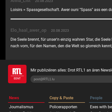
Anna_List
20.08.2023
Loisirs = Spassgesellschaft. Awer ouni "Spass" ass een dou
Elo_haal_awer_op
20.08.2023
Die Seele brennt, für unser'n einzig wahren Star, die Seel
nach vorn, für den Namen, den die Welt so glorreich kennt,
Mir publizéiren alles: Drot RTL1 an ären Newsle
News
Copy & Paste
People
Journalismus
Policerapporten
Exes with be