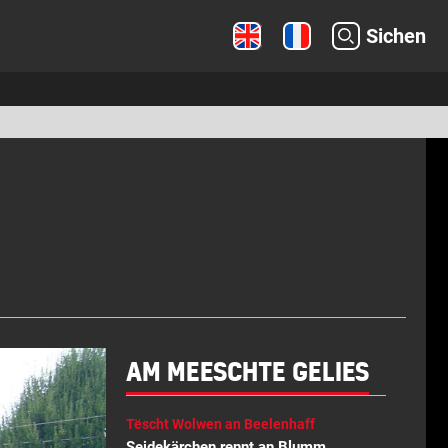
Sichen
AM MEESCHTE GELIES
Tëscht Wolwen an Beelenhaff
Seidekärchen rennt an Blumm