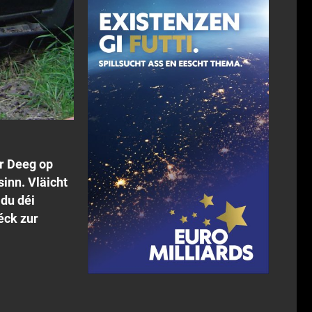
r Deeg op
inn. Vläicht
 du déi
éck zur