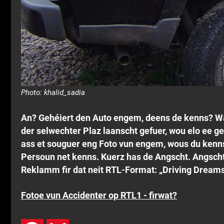
Photo: khalid_sadia
An? Gehéiert den Auto engem, deens de kenns? Wa
der selwechter Plaz laanscht gefuer, wou elo ee g
ass et souguer eng Foto vun engem, wous du kenns
Persoun net kenns. Kuerz has de Angscht. Angscht a
Reklamm fir dat neit RTL-Format: „Driving Dreams
Fotoe vun Accidenter op RTL1 - firwat?