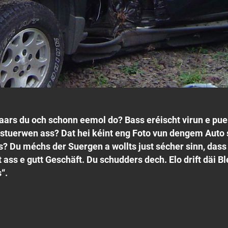
ars du och schonn eemol do? Bass eréischt virun e pue
estuerwen ass? Dat hei kéint eng Foto vun dengem Auto s
? Du méchs der Suergen a wollts just sécher sinn, dass
ss e gutt Geschäft. Du schudders dech. Elo drift däi Bl
“.