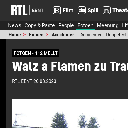
Film
Spill
Theat
News
Copy & Paste
People
Fotoen
Meenung
Li
Home
Fotoen
Accidenter
Accidenter
Dëppefest
FOTOEN
- 112 MELLT
Walz a Flamen zu Tra
RTL EENT
|
20.08.2023