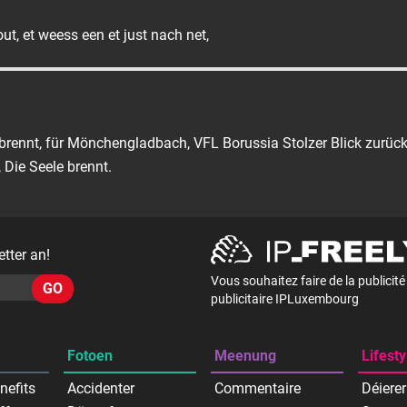
t, et weess een et just nach net,
e brennt, für Mönchengladbach, VFL Borussia Stolzer Blick zurück,
 Die Seele brennt.
tter an!
Vous souhaitez faire de la publicit
GO
publicitaire IPLuxembourg
Fotoen
Meenung
Lifesty
nefits
Accidenter
Commentaire
Déierer