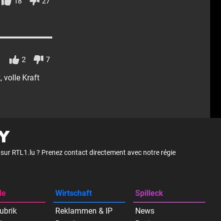
18
27
2
7
 volle Kraft
é sur RTL1.lu ? Prenez contact directement avec notre régie
le
Wirtschaft
Spilleck
ubrik
Reklammen & IP
News