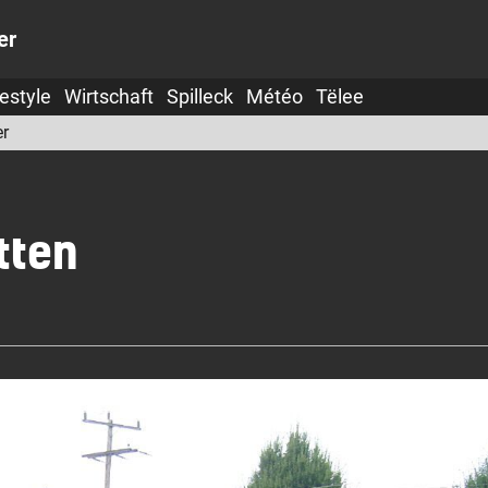
er
festyle
Wirtschaft
Spilleck
Météo
Tëlee
er
tten