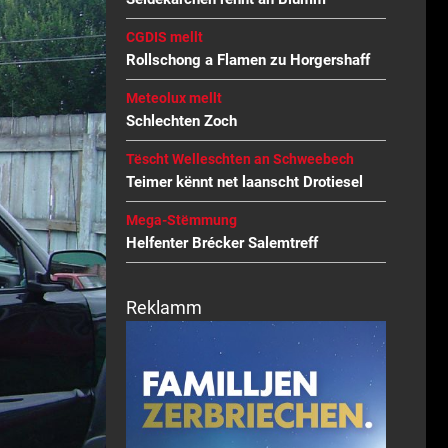
CGDIS mellt
Rollschong a Flamen zu Horgershaff
Meteolux mellt
Schlechten Zoch
Tëscht Welleschten an Schweebech
Teimer kënnt net laanscht Drotiesel
Mega-Stëmmung
Helfenter Brécker Salemtreff
Reklamm